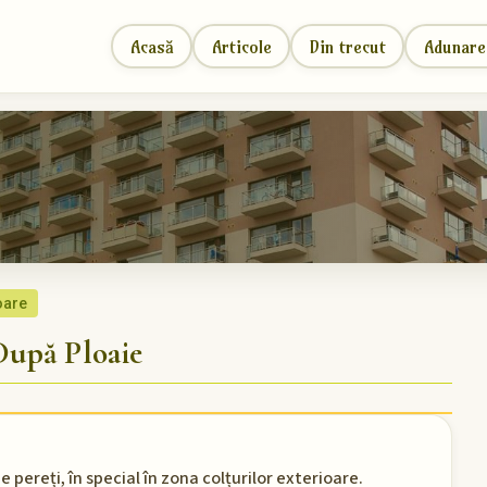
Acasă
Articole
Din trecut
Adunare
oare
upă Ploaie
 pereți, în special în zona colțurilor exterioare.