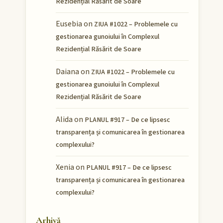
Rezidențial Răsărit de Soare
Eusebia
on
ZIUA #1022 – Problemele cu
gestionarea gunoiului în Complexul
Rezidențial Răsărit de Soare
Daiana
on
ZIUA #1022 – Problemele cu
gestionarea gunoiului în Complexul
Rezidențial Răsărit de Soare
Alida
on
PLANUL #917 – De ce lipsesc
transparența și comunicarea în gestionarea
complexului?
Xenia
on
PLANUL #917 – De ce lipsesc
transparența și comunicarea în gestionarea
complexului?
Arhivă