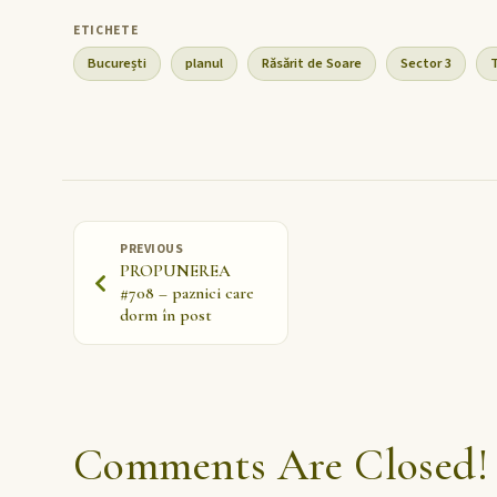
București
planul
Răsărit de Soare
Sector 3
PREVIOUS
PROPUNEREA
#708 – paznici care
dorm în post
Comments Are Closed!