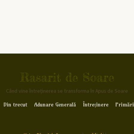
Rasarit de Soare
Când vine întreținerea se transforma în Apus de Soare
Din trecut
Adunare Generală
Întreținere
Primări