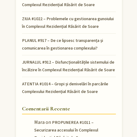
Complexul Rezidențial Răsărit de Soare
ZIUA #1022 – Problemele cu gestionarea gunoiului
în Complexul Rezidențial Răsărit de Soare
PLANUL #917 – De ce lipsesc transparența și
comunicarea în gestionarea complexului?
JURNALUL #912 – Disfuncționalitățile sistemului de
încălzire în Complexul Rezidențial Răsărit de Soare
ATENTIA #1014 – Gropi și denivelări în parcările
Complexului Rezidențial Răsărit de Soare
Comentarii Recente
Mara
on
PROPUNEREA #1011 –
Securizarea accesului în Complexul