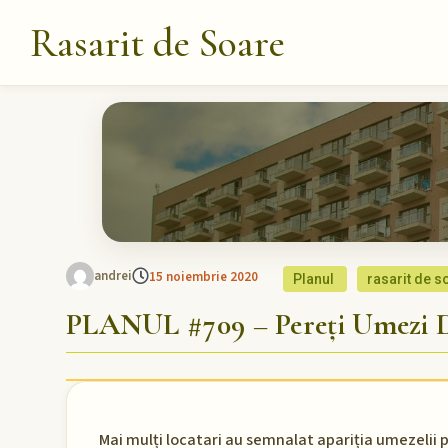
Rasarit de Soare
andrei
15 noiembrie 2020
Planul
rasarit de s
PLANUL #709 – Pereți Umezi D
Mai mulți locatari au semnalat apariția umezelii pe