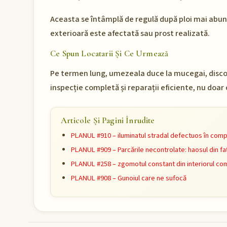
Aceasta se întâmplă de regulă după ploi mai abun
exterioară este afectată sau prost realizată.
Ce Spun Locatarii Și Ce Urmează
Pe termen lung, umezeala duce la mucegai, discon
inspecție completă și reparații eficiente, nu doar
Articole Și Pagini Înrudite
PLANUL #910 – iluminatul stradal defectuos în comp
PLANUL #909 – Parcările necontrolate: haosul din faț
PLANUL #258 – zgomotul constant din interiorul com
PLANUL #908 – Gunoiul care ne sufocă