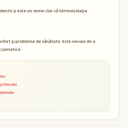
dente și este un semn clar că termoizolația
fort și probleme de sănătate. Este nevoie de o
 cosmetice.
lex
a blocului
plexului