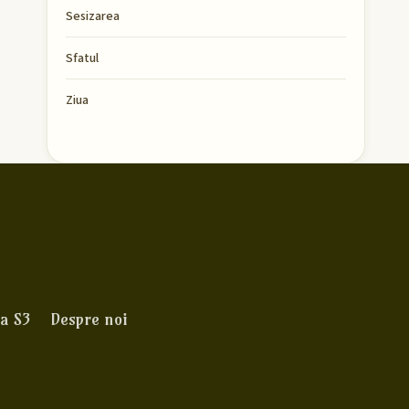
Sesizarea
Sfatul
Ziua
a S3
Despre noi