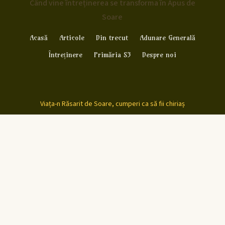
Când vine întreținerea se transforma în Apus de
Soare
Acasă
Articole
Din trecut
Adunare Generală
Întreținere
Primăria S3
Despre noi
Viața-n Răsarit de Soare, cumperi ca să fii chiriaș