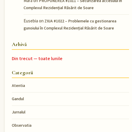
Mara
on
PROPUNEREA #1011 – Securizarea accesului în
Complexul Rezidențial Răsărit de Soare
Eusebia
on
ZIUA #1022 – Problemele cu gestionarea
gunoiului în Complexul Rezidențial Răsărit de Soare
Arhivă
Din trecut — toate lunile
Categorii
Atentia
Gandul
Jurnalul
Observatia