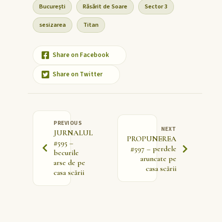
București
Răsărit de Soare
Sector 3
sesizarea
Titan
Share on Facebook
Share on Twitter
PREVIOUS
NEXT
JURNALUL
PROPUNEREA
#595 –
#597 – perdele
becurile
aruncate pe
arse de pe
casa scării
casa scării