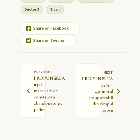
Sector 3
Titan
Share on Facebook
Share on Twitter
PREVIOUS
NEXT
PROPUNEREA
PROPUNEREA
#578 –
#281 –
materiale de
zgomotul
construcții
insuportabil
abandonate pe
din timpul
palier
nopții