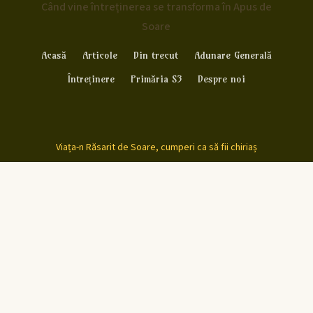
Când vine întreținerea se transforma în Apus de
Soare
Acasă
Articole
Din trecut
Adunare Generală
Întreținere
Primăria S3
Despre noi
Viața-n Răsarit de Soare, cumperi ca să fii chiriaș