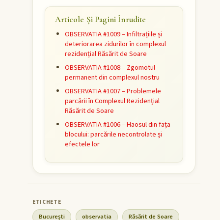
Articole Și Pagini Înrudite
OBSERVATIA #1009 – Infiltrațiile și
deteriorarea zidurilor în complexul
rezidențial Răsărit de Soare
OBSERVATIA #1008 – Zgomotul
permanent din complexul nostru
OBSERVATIA #1007 – Problemele
parcării în Complexul Rezidențial
Răsărit de Soare
OBSERVATIA #1006 – Haosul din fața
blocului: parcările necontrolate și
efectele lor
București
observatia
Răsărit de Soare