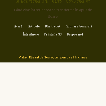
Când vine întreținerea se transforma în Apus de
Soare
Acasă
Articole
Din trecut
Adunare Generală
Întreținere
Primăria S3
Despre noi
Viața-n Răsarit de Soare, cumperi ca să fii chiriaș