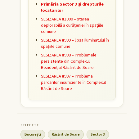
Primăria Sector 3 și drepturile
locatarilor
SESIZAREA #1000 – starea
deplorabilă a curățeniei în spațiile
comune
SESIZAREA #999 – lipsa iluminatului în
spațiile comune
SESIZAREA #998 – Problemele
persistente din Complexul
Rezidențial Răsărit de Soare
SESIZAREA #997 – Problema
parcărilor insuficiente în Complexul
Răsărit de Soare
București
Răsărit de Soare
Sector 3