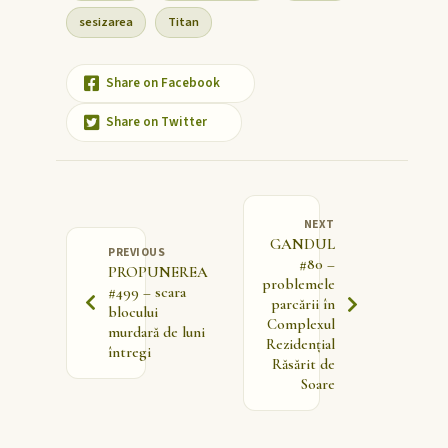
sesizarea
Titan
Share on Facebook
Share on Twitter
NEXT
GANDUL
PREVIOUS
#80 –
PROPUNEREA
problemele
#499 – scara
parcării în
blocului
Complexul
murdară de luni
Rezidențial
întregi
Răsărit de
Soare