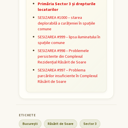
Primăria Sector 3 și drepturile
locatarilor
SESIZAREA #1000 – starea
deplorabilă a curățeniei în spațiile
comune
SESIZAREA #999 – lipsa iluminatului în
spațiile comune
SESIZAREA #998 – Problemele
persistente din Complexul
Rezidențial Răsărit de Soare
SESIZAREA #997 – Problema
parcărilor insuficiente în Complexul
Răsărit de Soare
București
Răsărit de Soare
Sector 3