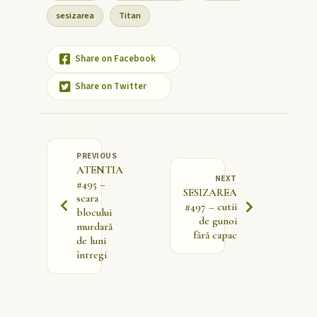
sesizarea
Titan
Share on Facebook
Share on Twitter
PREVIOUS
ATENTIA
NEXT
#495 –
SESIZAREA
scara
#497 – cutii
blocului
de gunoi
murdară
fără capac
de luni
întregi