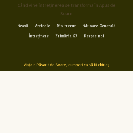
Când vine întreținerea se transforma în Apus de
Soare
Acasă
Articole
Din trecut
Adunare Generală
Întreținere
Primăria S3
Despre noi
Viața-n Răsarit de Soare, cumperi ca să fii chiriaș