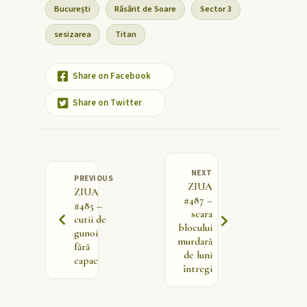
București
Răsărit de Soare
Sector 3
sesizarea
Titan
Share on Facebook
Share on Twitter
NEXT
PREVIOUS
ZIUA
ZIUA
#487 –
#485 –
scara
cutii de
blocului
gunoi
murdară
fără
de luni
capac
întregi