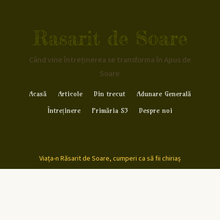
Rasarit de Soare
Când vine întreținerea se transforma în Apus de
Soare
Acasă
Articole
Din trecut
Adunare Generală
Întreținere
Primăria S3
Despre noi
Viața-n Răsarit de Soare, cumperi ca să fii chiriaș