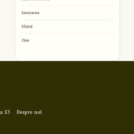
Sesizarea
Sfatul
Ziua
a S3
Despre noi