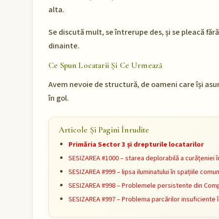
alta.
Se discută mult, se întrerupe des, și se pleacă fără 
dinainte.
Ce Spun Locatarii Și Ce Urmează
Avem nevoie de structură, de oameni care își asumă 
în gol.
Articole Și Pagini Înrudite
Primăria Sector 3 și drepturile locatarilor
SESIZAREA #1000 – starea deplorabilă a curățeniei î
SESIZAREA #999 – lipsa iluminatului în spațiile comu
SESIZAREA #998 – Problemele persistente din Compl
SESIZAREA #997 – Problema parcărilor insuficiente 