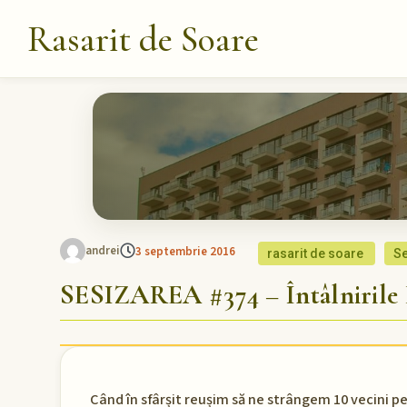
Rasarit de Soare
andrei
3 septembrie 2016
rasarit de soare
Se
SESIZAREA #374 – Întâlnirile 
Când în sfârșit reușim să ne strângem 10 vecini pe