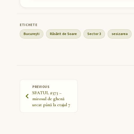
București
Răsărit de Soare
Sector 3
sesizarea
PREVIOUS
SFATUL #373 –
mirosul de ghenă
urcat până la etajul 7