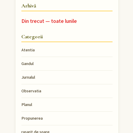
Arhivă
Din trecut — toate lunile
Categorii
Atentia
Gandul
Jurnalul
Observatia
Planul
Propunerea
rasarit de soare