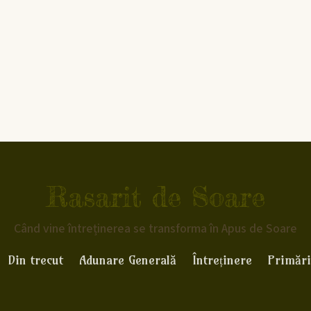
Rasarit de Soare
Când vine întreținerea se transforma în Apus de Soare
Din trecut
Adunare Generală
Întreținere
Primări