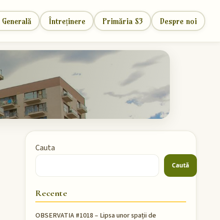
 Generală
Întreținere
Primăria S3
Despre noi
Cauta
Caută
Recente
OBSERVATIA #1018 – Lipsa unor spații de