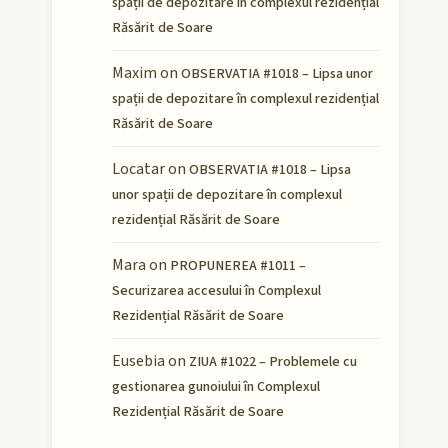
spații de depozitare în complexul rezidențial
Răsărit de Soare
Maxim
on
OBSERVATIA #1018 – Lipsa unor
spații de depozitare în complexul rezidențial
Răsărit de Soare
Locatar
on
OBSERVATIA #1018 – Lipsa
unor spații de depozitare în complexul
rezidențial Răsărit de Soare
Mara
on
PROPUNEREA #1011 –
Securizarea accesului în Complexul
Rezidențial Răsărit de Soare
Eusebia
on
ZIUA #1022 – Problemele cu
gestionarea gunoiului în Complexul
Rezidențial Răsărit de Soare