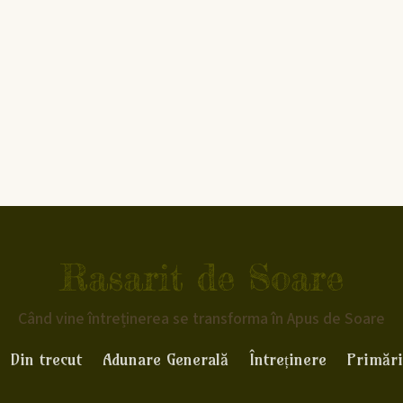
Rasarit de Soare
Când vine întreținerea se transforma în Apus de Soare
Din trecut
Adunare Generală
Întreținere
Primări