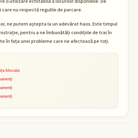
 o utilizare echitabilă a locurilor disponibile. De
i care nu respectă regulile de parcare.
ilor, ne putem aștepta la un adevărat haos. Este timpul
nistrație, pentru a ne îmbunătăți condițiile de trai în
e în fața unei probleme care ne afectează pe toți.
ața blocului
manenți
manenți
manenți