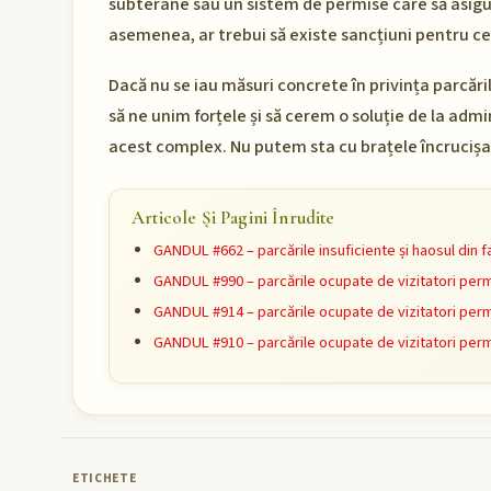
subterane sau un sistem de permise care să asigure
asemenea, ar trebui să existe sancțiuni pentru ce
Dacă nu se iau măsuri concrete în privința parcăr
să ne unim forțele și să cerem o soluție de la admi
acest complex. Nu putem sta cu brațele încrucișat
Articole Și Pagini Înrudite
GANDUL #662 – parcările insuficiente și haosul din f
GANDUL #990 – parcările ocupate de vizitatori per
GANDUL #914 – parcările ocupate de vizitatori per
GANDUL #910 – parcările ocupate de vizitatori per