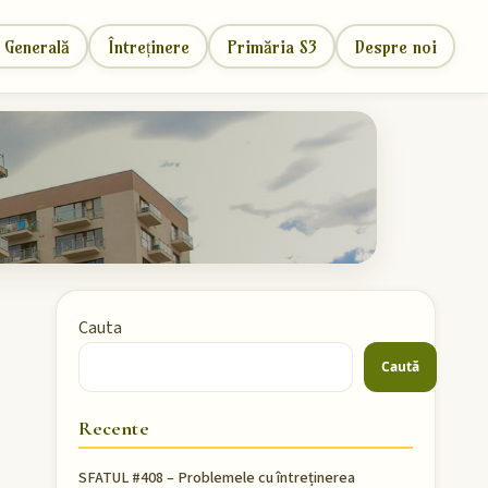
 Generală
Întreținere
Primăria S3
Despre noi
Cauta
Caută
Recente
SFATUL #408 – Problemele cu întreținerea