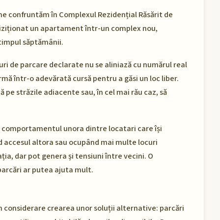
ne confruntăm în Complexul Rezidențial Răsărit de
chiziționat un apartament într-un complex nou,
timpul săptămânii.
uri de parcare declarate nu se aliniază cu numărul real
mă într-o adevărată cursă pentru a găsi un loc liber.
că pe străzile adiacente sau, în cel mai rău caz, să
e comportamentul unora dintre locatari care își
d accesul altora sau ocupând mai multe locuri
ia, dar pot genera și tensiuni între vecini. O
parcări ar putea ajuta mult.
în considerare crearea unor soluții alternative: parcări