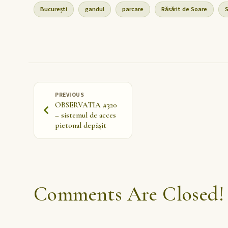
București
gandul
parcare
Răsărit de Soare
S
PREVIOUS
OBSERVATIA #320
– sistemul de acces
pietonal depășit
Comments Are Closed!