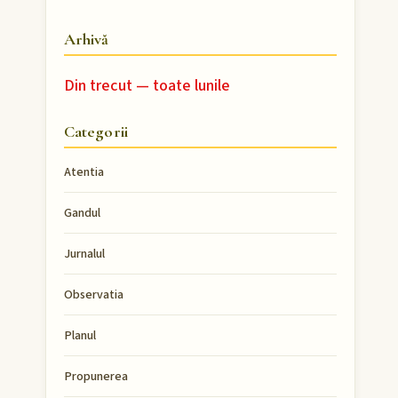
Arhivă
Din trecut — toate lunile
Categorii
Atentia
Gandul
Jurnalul
Observatia
Planul
Propunerea