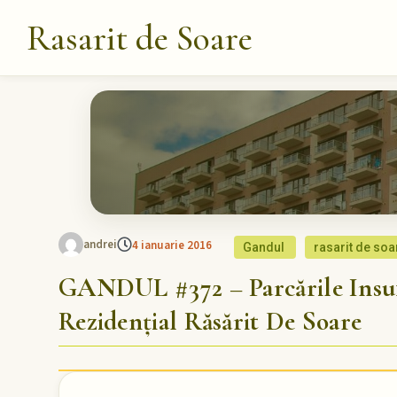
Rasarit de Soare
andrei
4 ianuarie 2016
Gandul
rasarit de soa
GANDUL #372 – Parcările Insu
Rezidențial Răsărit De Soare