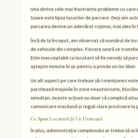
Una dintre cele mai frustrante probleme cu care 
Soare este lipsa locurilor de parcare. Deși am a
parcarea devine un adevărat coșmar, mai ales în 
Încă de la început, am observat că numărul de loc
de vehicule din complex. Fiecare seară se transfor
Este inacceptabil ca locatarii să fie nevoiți să par
aștepte minute în șir pentru a prinde un loc liber.
Un alt aspect pe care trebuie să-l menționez est
parchează mașinile în zone neautorizate, blocân
simultan. Aceste acțiuni nu doar că complică situaț
comunicare mai bună și reguli clare privitoare la 
Ce Spun Locatarii Și Ce Urmează
În plus, administrația complexului ar trebui să ia 