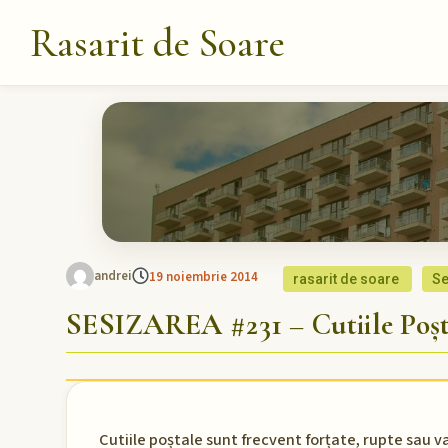
Rasarit de Soare
andrei
19 noiembrie 2014
rasarit de soare
Se
SESIZAREA #231 – Cutiile Poșt
Cutiile poștale sunt frecvent forțate, rupte sau 