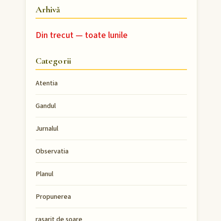
Arhivă
Din trecut — toate lunile
Categorii
Atentia
Gandul
Jurnalul
Observatia
Planul
Propunerea
rasarit de soare