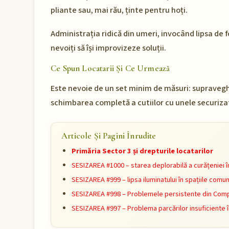
pliante sau, mai rău, ținte pentru hoți.
Administrația ridică din umeri, invocând lipsa de f
nevoiți să își improvizeze soluții.
Ce Spun Locatarii Și Ce Urmează
Este nevoie de un set minim de măsuri: supravegher
schimbarea completă a cutiilor cu unele securiza
Articole Și Pagini Înrudite
Primăria Sector 3 și drepturile locatarilor
SESIZAREA #1000 – starea deplorabilă a curățeniei î
SESIZAREA #999 – lipsa iluminatului în spațiile comu
SESIZAREA #998 – Problemele persistente din Compl
SESIZAREA #997 – Problema parcărilor insuficiente 