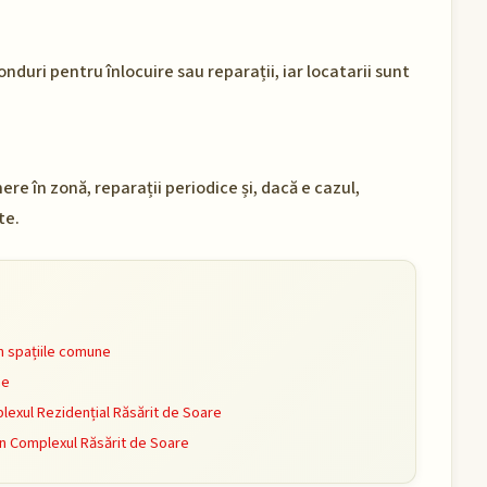
onduri pentru înlocuire sau reparații, iar locatarii sunt
e în zonă, reparații periodice și, dacă e cazul,
te.
n spațiile comune
ne
exul Rezidențial Răsărit de Soare
în Complexul Răsărit de Soare