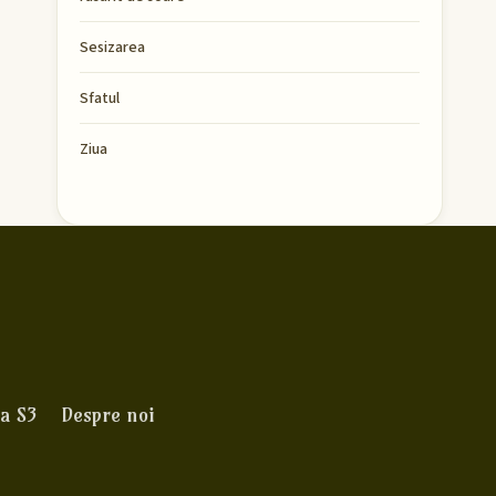
Sesizarea
Sfatul
Ziua
a S3
Despre noi