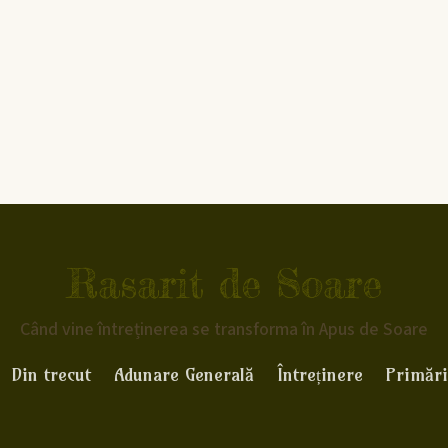
Rasarit de Soare
Când vine întreținerea se transforma în Apus de Soare
Din trecut
Adunare Generală
Întreținere
Primări