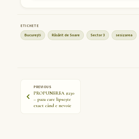
București
Răsărit de Soare
Sector 3
sesizarea
PREVIOUS
PROPUNEREA #230
– paza care lipsește
exact când e nevoie