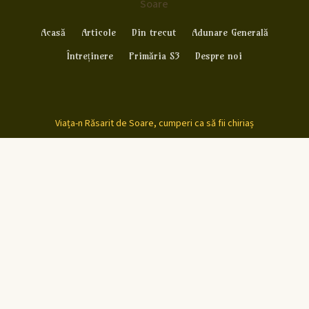
Soare
Acasă
Articole
Din trecut
Adunare Generală
Întreținere
Primăria S3
Despre noi
Viața-n Răsarit de Soare, cumperi ca să fii chiriaș