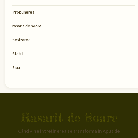
Propunerea
rasarit de soare
Sesizarea
Sfatul
Ziua
Rasarit de Soare
Când vine întreținerea se transforma în Apus de