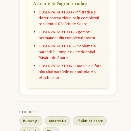
Articole Și Pagini Înrudite
OBSERVATIA #1009 – Infiltrațiile și
deteriorarea zidurilor în complexul
rezidențial Răsărit de Soare
OBSERVATIA #1008 – Zgomotul
permanent din complexul nostru
OBSERVATIA #1007 – Problemele
parcării în Complexul Rezidențial
Răsărit de Soare
OBSERVATIA #1006 – Haosul din fața
blocului: parcările necontrolate și
efectele lor
București
observatia
Răsărit de Soare