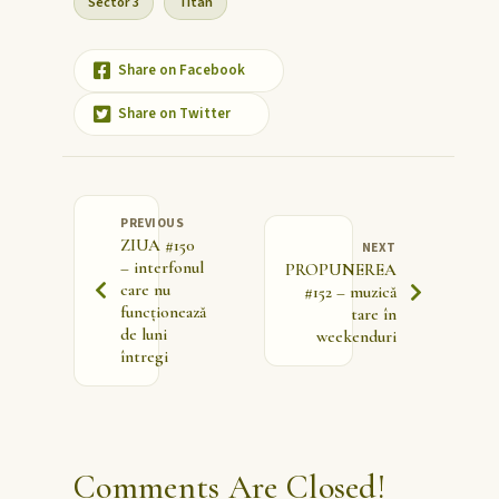
Sector 3
Titan
Share on Facebook
Share on Twitter
PREVIOUS
ZIUA #150
NEXT
– interfonul
PROPUNEREA
care nu
#152 – muzică
funcționează
tare în
de luni
weekenduri
întregi
Comments Are Closed!