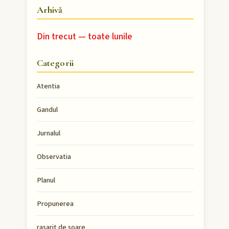
Arhivă
Din trecut — toate lunile
Categorii
Atentia
Gandul
Jurnalul
Observatia
Planul
Propunerea
rasarit de soare