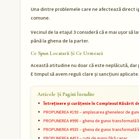
Una dintre problemele care ne afectează direct igi
comune.
Vecinul de la etajul 3 consideră că e mai ușor să la
până la ghena de la parter.
Ce Spun Locatarii Și Ce Urmează
Această atitudine nu doar că este neplăcută, dar 
E timpul să avem reguli clare și sancțiuni aplicate
Articole Și Pagini Înrudite
Întreținere și curățenie în Complexul Răsărit 
PROPUNEREA #193 – amplasarea gheneleor de gun
PROPUNEREA #995 – ghena de gunoi transformată î
PROPUNEREA #935 – ghena de gunoi transformată î
PROPUNEREA #453 – cutii de gunoi fără capac