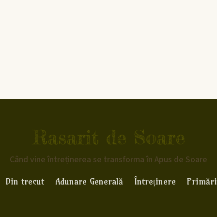
Rasarit de Soare
Când vine întreținerea se transforma în Apus de Soare
Din trecut
Adunare Generală
Întreținere
Primări