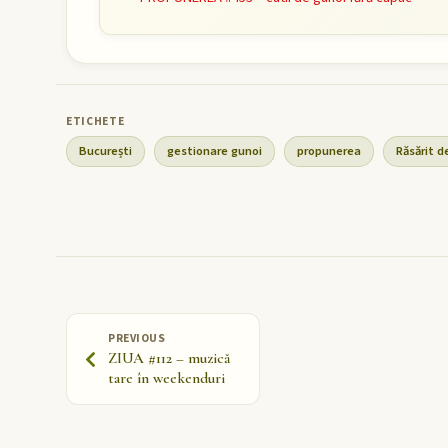
București
gestionare gunoi
propunerea
Răsărit d
PREVIOUS
ZIUA #112 – muzică
tare în weekenduri