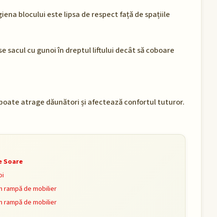
ena blocului este lipsa de respect față de spațiile
se sacul cu gunoi în dreptul liftului decât să coboare
poate atrage dăunători și afectează confortul tuturor.
.
de Soare
oi
n rampă de mobilier
n rampă de mobilier