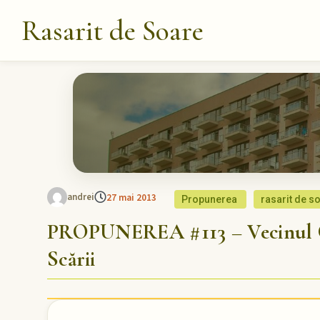
Rasarit de Soare
andrei
27 mai 2013
Propunerea
rasarit de s
PROPUNEREA #113 – Vecinul C
Scării