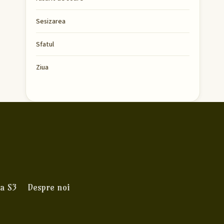
Sesizarea
Sfatul
Ziua
a S3
Despre noi