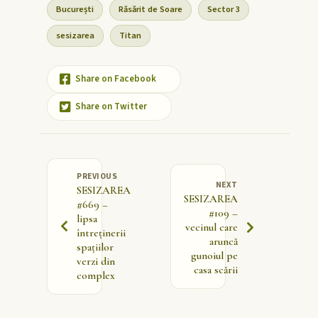
București
Răsărit de Soare
Sector 3
sesizarea
Titan
Share on Facebook
Share on Twitter
PREVIOUS
NEXT
SESIZAREA
SESIZAREA
#669 –
#109 –
lipsa
vecinul care
întreținerii
aruncă
spațiilor
gunoiul pe
verzi din
casa scării
complex