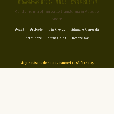
Rasarit de Soare
Când vine întreținerea se transforma în Apus de
Soare
Acasă
Articole
Din trecut
Adunare Generală
Întreținere
Primăria S3
Despre noi
Viața-n Răsarit de Soare, cumperi ca să fii chiriaș