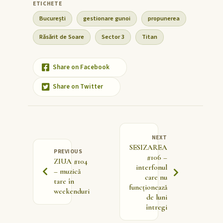
București
gestionare gunoi
propunerea
Răsărit de Soare
Sector 3
Titan
Share on Facebook
Share on Twitter
NEXT
SESIZAREA
PREVIOUS
#106 –
ZIUA #104
interfonul
– muzică
care nu
tare în
funcționează
weekenduri
de luni
întregi