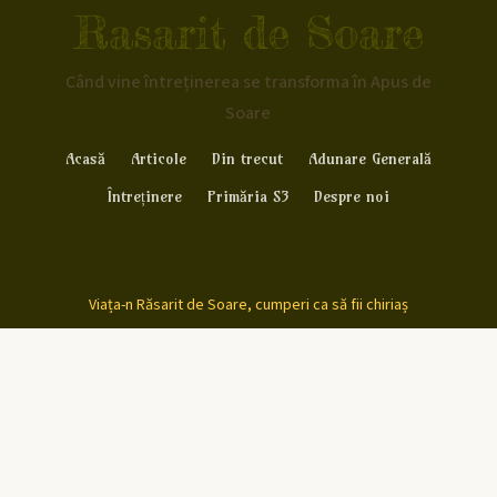
Rasarit de Soare
Când vine întreținerea se transforma în Apus de
Soare
Acasă
Articole
Din trecut
Adunare Generală
Întreținere
Primăria S3
Despre noi
Viața-n Răsarit de Soare, cumperi ca să fii chiriaș