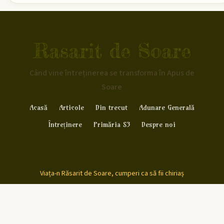
Rasarit de Soare
Când vine întreținerea se transforma în Apus de
Soare
Acasă
Articole
Din trecut
Adunare Generală
Întreținere
Primăria S3
Despre noi
Viața-n Răsarit de Soare, cumperi ca să fii chiriaș