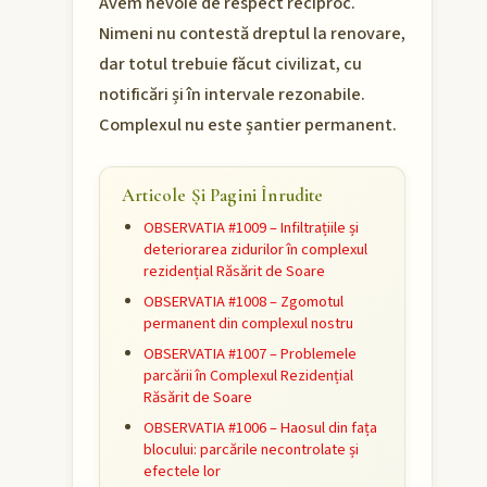
Avem nevoie de respect reciproc.
Nimeni nu contestă dreptul la renovare,
dar totul trebuie făcut civilizat, cu
notificări și în intervale rezonabile.
Complexul nu este șantier permanent.
Articole Și Pagini Înrudite
OBSERVATIA #1009 – Infiltrațiile și
deteriorarea zidurilor în complexul
rezidențial Răsărit de Soare
OBSERVATIA #1008 – Zgomotul
permanent din complexul nostru
OBSERVATIA #1007 – Problemele
parcării în Complexul Rezidențial
Răsărit de Soare
OBSERVATIA #1006 – Haosul din fața
blocului: parcările necontrolate și
efectele lor