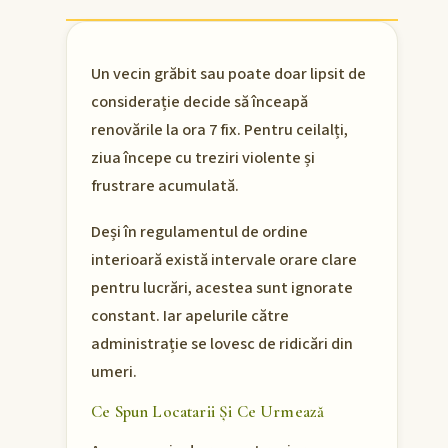
Un vecin grăbit sau poate doar lipsit de
considerație decide să înceapă
renovările la ora 7 fix. Pentru ceilalți,
ziua începe cu treziri violente și
frustrare acumulată.
Deși în regulamentul de ordine
interioară există intervale orare clare
pentru lucrări, acestea sunt ignorate
constant. Iar apelurile către
administrație se lovesc de ridicări din
umeri.
Ce Spun Locatarii Și Ce Urmează