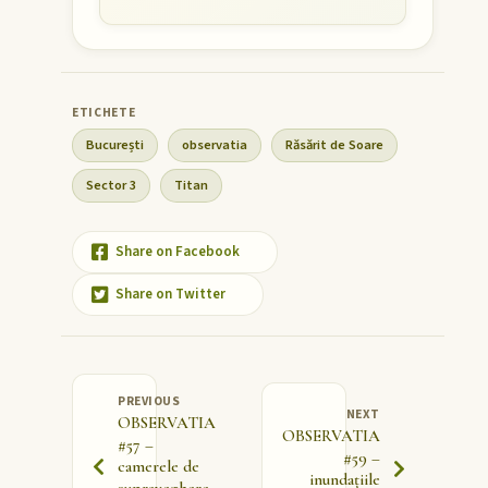
București
observatia
Răsărit de Soare
Sector 3
Titan
Share on Facebook
Share on Twitter
PREVIOUS
NEXT
OBSERVATIA
OBSERVATIA
#57 –
#59 –
camerele de
inundațiile
supraveghere