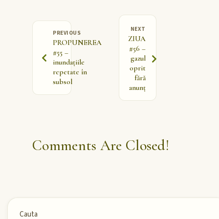
NEXT
PREVIOUS
ZIUA
PROPUNEREA
#56 –
#55 –
gazul
inundațiile
oprit
repetate în
fără
subsol
anunț
Comments Are Closed!
Cauta