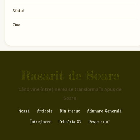
Sfatul
Ziua
Rasarit de Soare
Când vine întreținerea se transforma în Apus de
Soare
Acasă
Articole
Din trecut
Adunare Generală
Întreținere
Primăria S3
Despre noi