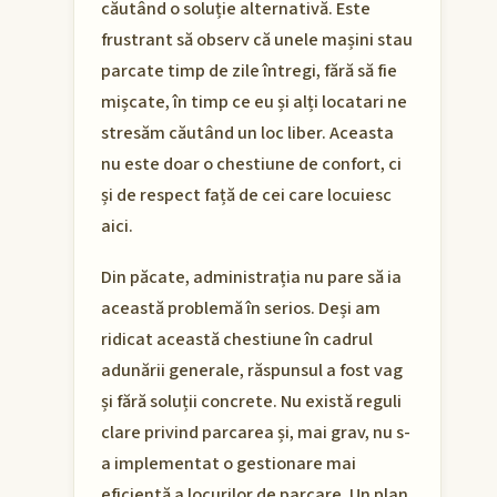
căutând o soluție alternativă. Este
frustrant să observ că unele mașini stau
parcate timp de zile întregi, fără să fie
mișcate, în timp ce eu și alți locatari ne
stresăm căutând un loc liber. Aceasta
nu este doar o chestiune de confort, ci
și de respect față de cei care locuiesc
aici.
Din păcate, administrația nu pare să ia
această problemă în serios. Deși am
ridicat această chestiune în cadrul
adunării generale, răspunsul a fost vag
și fără soluții concrete. Nu există reguli
clare privind parcarea și, mai grav, nu s-
a implementat o gestionare mai
eficientă a locurilor de parcare. Un plan