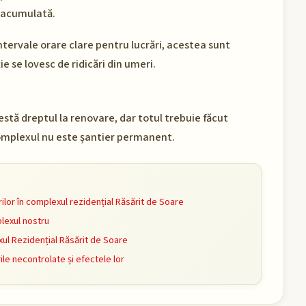
re acumulată.
ntervale orare clare pentru lucrări, acestea sunt
e se lovesc de ridicări din umeri.
tă dreptul la renovare, dar totul trebuie făcut
. Complexul nu este șantier permanent.
rilor în complexul rezidențial Răsărit de Soare
exul nostru
ul Rezidențial Răsărit de Soare
le necontrolate și efectele lor