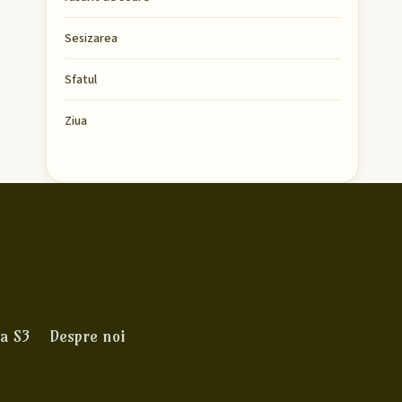
Sesizarea
Sfatul
Ziua
a S3
Despre noi