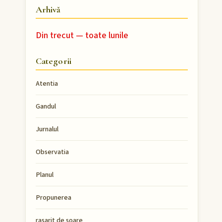
Arhivă
Din trecut — toate lunile
Categorii
Atentia
Gandul
Jurnalul
Observatia
Planul
Propunerea
rasarit de soare