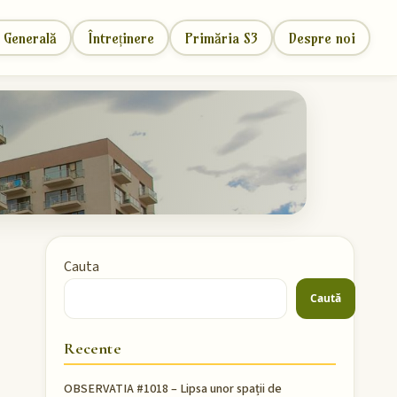
 Generală
Întreținere
Primăria S3
Despre noi
Cauta
Caută
Recente
OBSERVATIA #1018 – Lipsa unor spații de