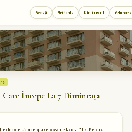
Acasă
Articole
Din trecut
Adunare
are
are Începe La 7 Dimineața
ie decide să înceapă renovările la ora 7 fix. Pentru