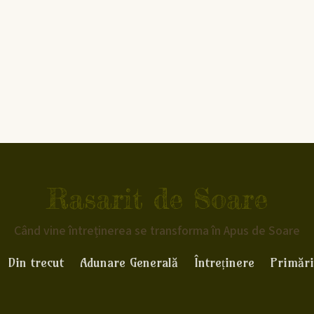
Rasarit de Soare
Când vine întreținerea se transforma în Apus de Soare
Din trecut
Adunare Generală
Întreținere
Primări