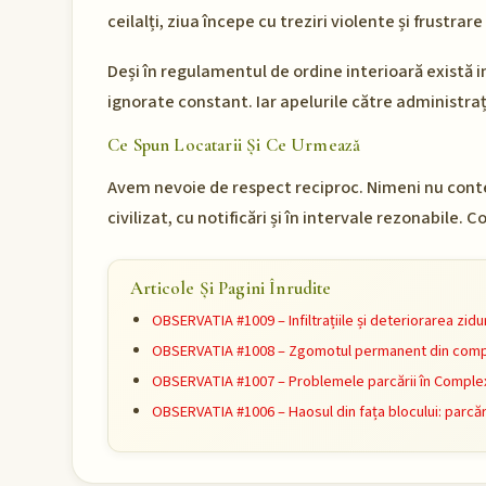
ceilalți, ziua începe cu treziri violente și frustra
Deși în regulamentul de ordine interioară există i
ignorate constant. Iar apelurile către administrați
Ce Spun Locatarii Și Ce Urmează
Avem nevoie de respect reciproc. Nimeni nu contes
civilizat, cu notificări și în intervale rezonabile
Articole Și Pagini Înrudite
OBSERVATIA #1009 – Infiltrațiile și deteriorarea zidu
OBSERVATIA #1008 – Zgomotul permanent din compl
OBSERVATIA #1007 – Problemele parcării în Complex
OBSERVATIA #1006 – Haosul din fața blocului: parcări