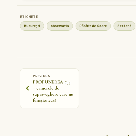
București
observatia
Răsărit de Soare
Sector 3
PREVIOUS
PROPUNEREA #33
– camerele de
supraveghere care nu
funcționează