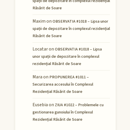
spații de depozitare în complexul rezidențial
Răsărit de Soare
Maxim
on
OBSERVATIA #1018 – Lipsa unor
spații de depozitare în complexul rezidențial
Răsărit de Soare
Locatar
on
OBSERVATIA #1018 – Lipsa
unor spații de depozitare în complexul
rezidențial Răsărit de Soare
Mara
on
PROPUNEREA #1011 –
Securizarea accesului în Complexul
Rezidențial Răsărit de Soare
Eusebia
on
ZIUA #1022 – Problemele cu
gestionarea gunoiului în Complexul
Rezidențial Răsărit de Soare