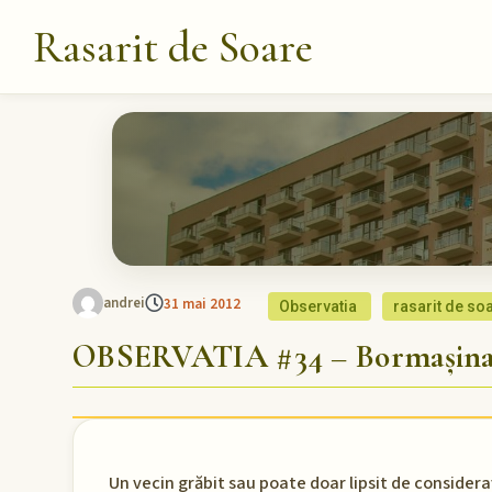
Rasarit de Soare
andrei
31 mai 2012
Observatia
rasarit de so
OBSERVATIA #34 – Bormașina C
Un vecin grăbit sau poate doar lipsit de consideraț