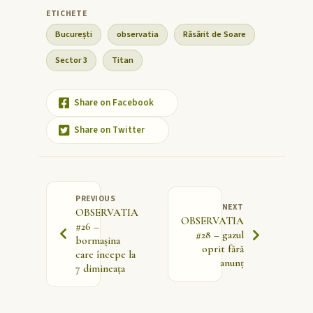
București
observatia
Răsărit de Soare
Sector 3
Titan
Share on Facebook
Share on Twitter
PREVIOUS
NEXT
OBSERVATIA
OBSERVATIA
#26 –
#28 – gazul
bormașina
oprit fără
care începe la
anunț
7 dimineața