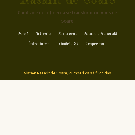
Când vine întreținerea se transforma în Apus de
Soare
Acasă
Articole
Din trecut
Adunare Generală
Întreținere
Primăria S3
Despre noi
Viața-n Răsarit de Soare, cumperi ca să fii chiriaș