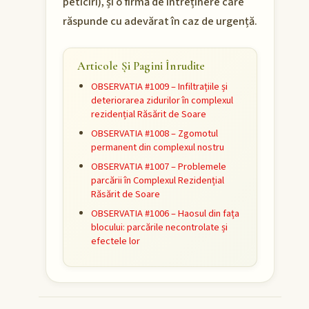
peticiri), și o firmă de întreținere care
răspunde cu adevărat în caz de urgență.
Articole Și Pagini Înrudite
OBSERVATIA #1009 – Infiltrațiile și
deteriorarea zidurilor în complexul
rezidențial Răsărit de Soare
OBSERVATIA #1008 – Zgomotul
permanent din complexul nostru
OBSERVATIA #1007 – Problemele
parcării în Complexul Rezidențial
Răsărit de Soare
OBSERVATIA #1006 – Haosul din fața
blocului: parcările necontrolate și
efectele lor