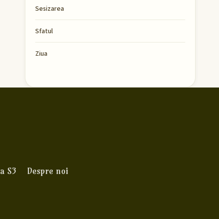
Sesizarea
Sfatul
Ziua
a S3
Despre noi