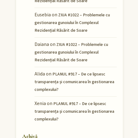
Rezidențial Răsărit de Soare
Eusebia
on
ZIUA #1022 – Problemele cu
gestionarea gunoiului în Complexul
Rezidențial Răsărit de Soare
Daiana
on
ZIUA #1022 – Problemele cu
gestionarea gunoiului în Complexul
Rezidențial Răsărit de Soare
Alida
on
PLANUL #917 – De ce lipsesc
transparența și comunicarea în gestionarea
complexului?
Xenia
on
PLANUL #917 – De ce lipsesc
transparența și comunicarea în gestionarea
complexului?
Arhivă