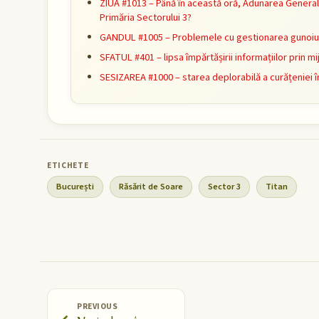
ZIUA #1013 – Până în această oră, Adunarea General
Primăria Sectorului 3?
GANDUL #1005 – Problemele cu gestionarea gunoiulu
SFATUL #401 – lipsa împărtășirii informațiilor prin 
SESIZAREA #1000 – starea deplorabilă a curățeniei î
București
Răsărit de Soare
Sector 3
Titan
PREVIOUS