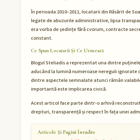
În perioada 2010–2011, locatarii din Răsărit de So
legate de abuzurile administrative, lipsa transpar
era vorba de ședințe fără cvorum, contracte secr
constant.
Ce Spun Locatarii Și Ce Urmează
Blogul Steliadis a reprezentat una dintre puținele
aducând la lumină numeroase nereguli ignorate d
dintre aspectele semnalate atunci rămân valabile 
importantă este implicarea civică.
Acest articol face parte dintr-o arhivă reconstru
drepturi, transparență și respect în fața unei admi
Articole Și Pagini Înrudite