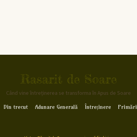
Rasarit de Soare
Când vine întreținerea se transforma în Apus de Soare
Din trecut
Adunare Generală
Întreținere
Primări