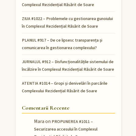
Complexul Rezidențial Răsărit de Soare
ZIUA #1022 – Problemele cu gestionarea gunoiului
în Complexul Rezidențial Răsărit de Soare
PLANUL #917 – De ce lipsesc transparența și
comunicarea în gestionarea complexului?
JURNALUL #912 – Disfuncționalitățile sistemului de
încălzire în Complexul Rezidențial Răsărit de Soare
ATENTIA #1014 – Gropi și denivelări în parcările
Complexului Rezidențial Răsărit de Soare
Comentarii Recente
Mara
on
PROPUNEREA #1011 –
Securizarea accesului în Complexul