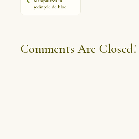
Manipularea în
ședințele de bloc
Comments Are Closed!