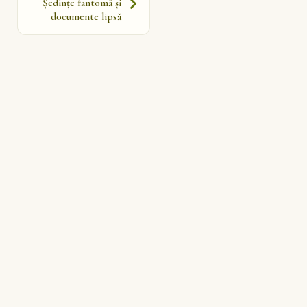
Ședințe fantomă și
documente lipsă