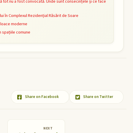
ă tot nu a fost convocată. Unde sunt consecințele și ce face
i în Complexul Rezidențial Răsărit de Soare
mijloace moderne
n spațiile comune
Share on Facebook
Share on Twitter
NEXT