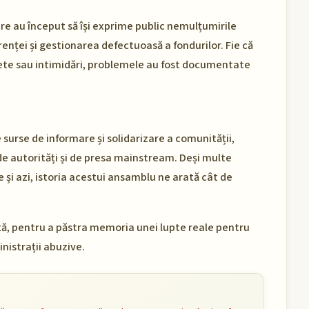
are au început să își exprime public nemulțumirile
enței și gestionarea defectuoasă a fondurilor. Fie că
ete sau intimidări, problemele au fost documentate
 surse de informare și solidarizare a comunității,
e autorități și de presa mainstream. Deși multe
și azi, istoria acestui ansamblu ne arată cât de
ită, pentru a păstra memoria unei lupte reale pentru
nistrații abuzive.