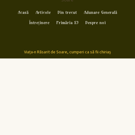
Soare
Acasă
Articole
Din trecut
Adunare Generală
Întreținere
Primăria S3
Despre noi
Viața-n Răsarit de Soare, cumperi ca să fii chiriaș