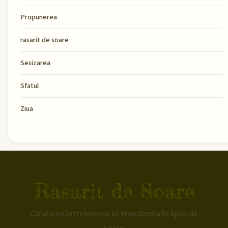
Propunerea
rasarit de soare
Sesizarea
Sfatul
Ziua
Rasarit de Soare
Când vine întreținerea se transforma în Apus de