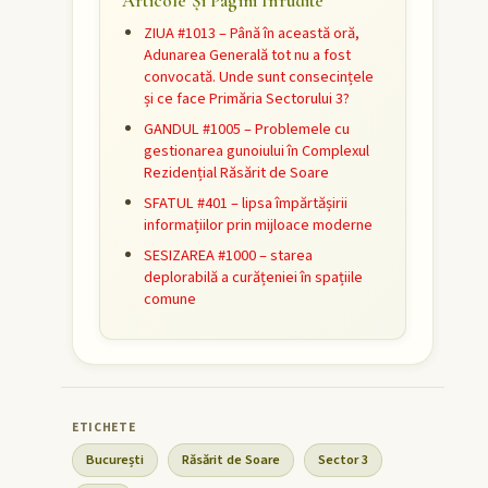
Articole Și Pagini Înrudite
ZIUA #1013 – Până în această oră,
Adunarea Generală tot nu a fost
convocată. Unde sunt consecințele
și ce face Primăria Sectorului 3?
GANDUL #1005 – Problemele cu
gestionarea gunoiului în Complexul
Rezidențial Răsărit de Soare
SFATUL #401 – lipsa împărtășirii
informațiilor prin mijloace moderne
SESIZAREA #1000 – starea
deplorabilă a curățeniei în spațiile
comune
București
Răsărit de Soare
Sector 3