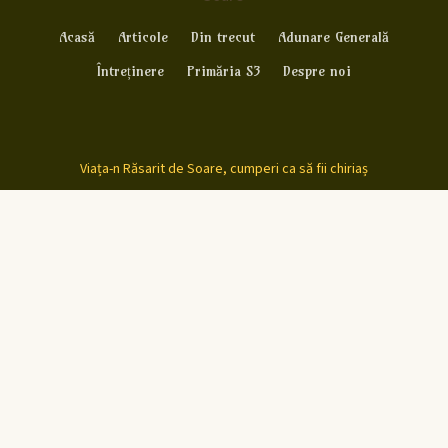
Acasă
Articole
Din trecut
Adunare Generală
Întreținere
Primăria S3
Despre noi
Viața-n Răsarit de Soare, cumperi ca să fii chiriaș