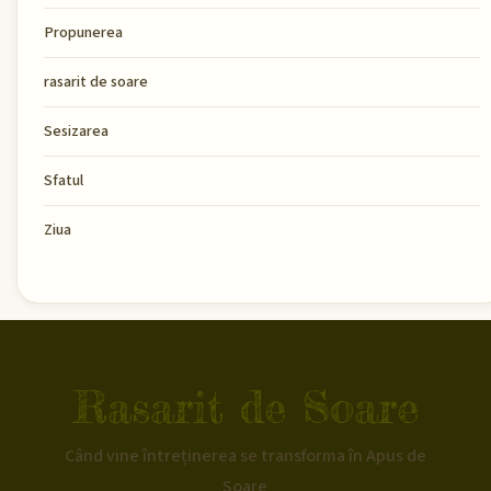
Propunerea
rasarit de soare
Sesizarea
Sfatul
Ziua
Rasarit de Soare
Când vine întreținerea se transforma în Apus de
Soare