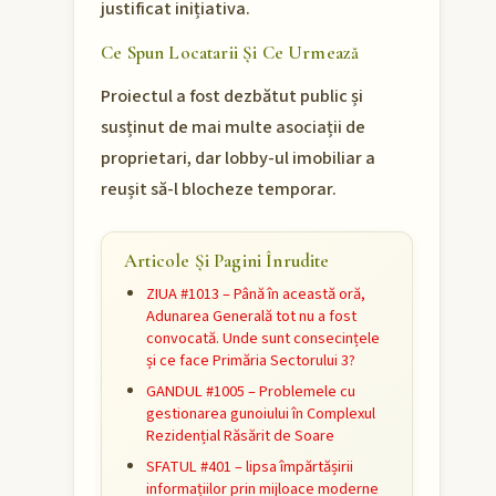
justificat inițiativa.
Ce Spun Locatarii Și Ce Urmează
Proiectul a fost dezbătut public și
susținut de mai multe asociații de
proprietari, dar lobby-ul imobiliar a
reușit să-l blocheze temporar.
Articole Și Pagini Înrudite
ZIUA #1013 – Până în această oră,
Adunarea Generală tot nu a fost
convocată. Unde sunt consecințele
și ce face Primăria Sectorului 3?
GANDUL #1005 – Problemele cu
gestionarea gunoiului în Complexul
Rezidențial Răsărit de Soare
SFATUL #401 – lipsa împărtășirii
informațiilor prin mijloace moderne