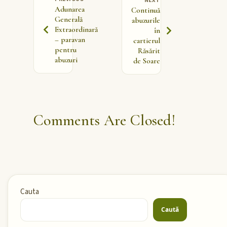
NEXT
Adunarea
Continuă
Generală
abuzurile
Extraordinară
în
– paravan
cartierul
pentru
Răsărit
abuzuri
de Soare
Comments Are Closed!
Cauta
Caută