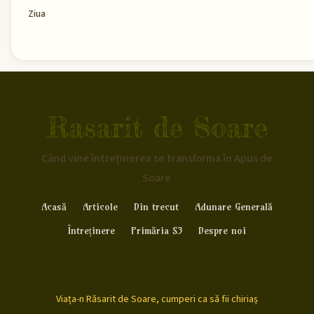
Ziua
Rasarit de Soare
Când vine întreținerea se transforma în Apus de
Soare
Acasă
Articole
Din trecut
Adunare Generală
Întreținere
Primăria S3
Despre noi
Viața-n Răsarit de Soare, cumperi ca să fii chiriaș