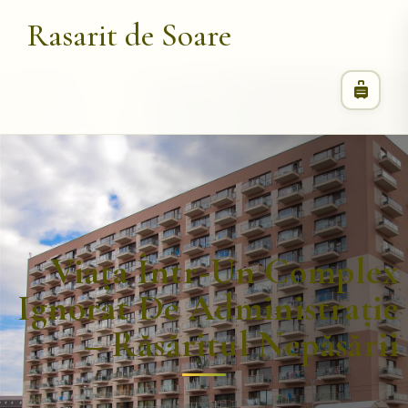
Rasarit de Soare
Viața Într-Un Complex
Ignorat De Administrație
– Răsăritul Nepăsării