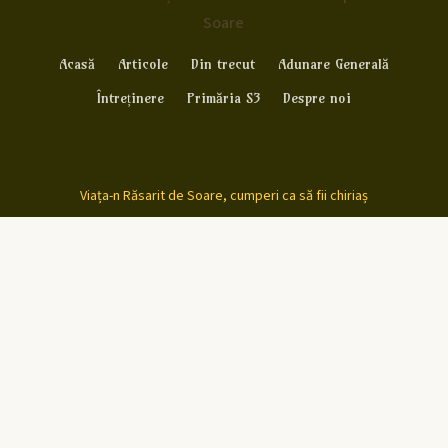
Soare
Acasă
Articole
Din trecut
Adunare Generală
Întreținere
Primăria S3
Despre noi
Viața-n Răsarit de Soare, cumperi ca să fii chiriaș