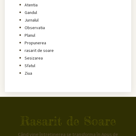
Atentia
Gandul
Jurnalul
Observatia
Planul
Propunerea
rasarit de soare
Sesizarea
Sfatul
Ziua
Rasarit de Soare
Când vine întreținerea se transforma în Apus de