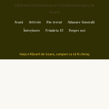
Când vine întreținerea se transforma în Apus de
Soare
Acasă
Articole
Din trecut
Adunare Generală
Întreținere
Primăria S3
Despre noi
Viața-n Răsarit de Soare, cumperi ca să fii chiriaș