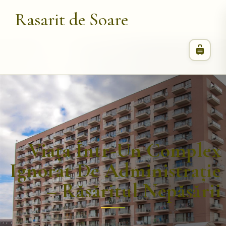
Rasarit de Soare
Viața Într-Un Complex
Ignorat De Administrație
– Răsăritul Nepăsării