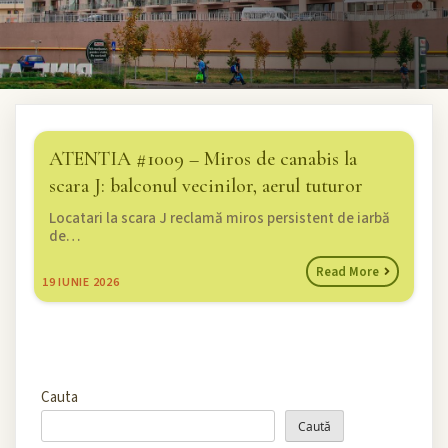
ATENTIA #1009 – Miros de canabis la
scara J: balconul vecinilor, aerul tuturor
Locatari la scara J reclamă miros persistent de iarbă
de…
Read More
19
IUNIE 2026
Cauta
Caută