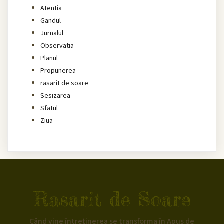
Atentia
Gandul
Jurnalul
Observatia
Planul
Propunerea
rasarit de soare
Sesizarea
Sfatul
Ziua
Rasarit de Soare
Când vine întreținerea se transforma în Apus de