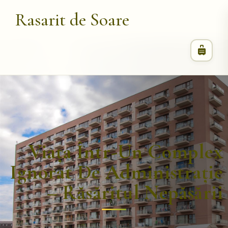
Rasarit de Soare
Viața Într-Un Complex
Ignorat De Administrație
– Răsăritul Nepăsării