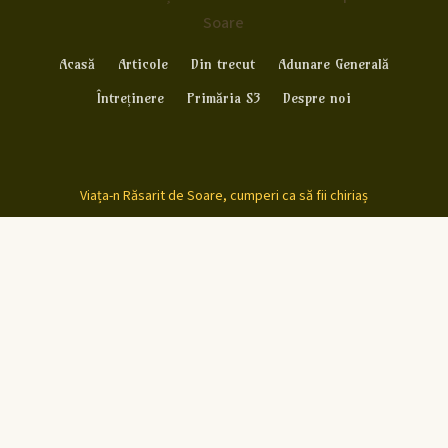
Soare
Acasă
Articole
Din trecut
Adunare Generală
Întreținere
Primăria S3
Despre noi
Viața-n Răsarit de Soare, cumperi ca să fii chiriaș