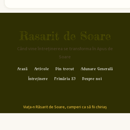
Rasarit de Soare
Când vine întreținerea se transforma în Apus de
Soare
Acasă
Articole
Din trecut
Adunare Generală
Întreținere
Primăria S3
Despre noi
Viața-n Răsarit de Soare, cumperi ca să fii chiriaș