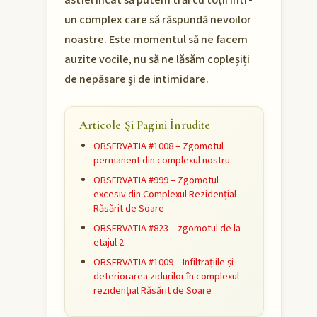
astfel încât să putem trăi cu toții într-
un complex care să răspundă nevoilor
noastre. Este momentul să ne facem
auzite vocile, nu să ne lăsăm copleșiți
de nepăsare și de intimidare.
Articole Și Pagini Înrudite
OBSERVATIA #1008 – Zgomotul
permanent din complexul nostru
OBSERVATIA #999 – Zgomotul
excesiv din Complexul Rezidențial
Răsărit de Soare
OBSERVATIA #823 – zgomotul de la
etajul 2
OBSERVATIA #1009 – Infiltrațiile și
deteriorarea zidurilor în complexul
rezidențial Răsărit de Soare