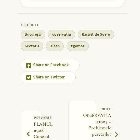
București
observatia
Răsărit de Soare
Sector 3
Titan
zgomot
Share on Facebook
Share on Twitter
NEXT
OBSERVATIA
PREVIOUS
#1004 –
PLANUL
Problemele
#908 –
parcărilor
Gunoiul