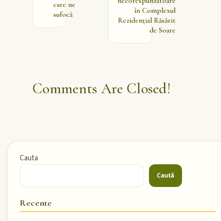
necorespunzătoare
care ne
în Complexul
sufocă
Rezidențial Răsărit
de Soare
Comments Are Closed!
Cauta
Caută
Recente