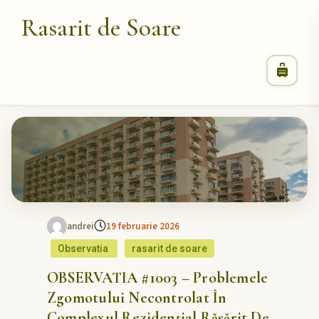
Rasarit de Soare
andrei
19 februarie 2026
Observatia
rasarit de soare
OBSERVATIA #1003 – Problemele
Zgomotului Necontrolat În
Complexul Rezidențial Răsărit De