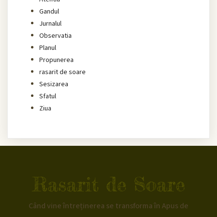
Gandul
Jurnalul
Observatia
Planul
Propunerea
rasarit de soare
Sesizarea
Sfatul
Ziua
Rasarit de Soare
Când vine întreținerea se transforma în Apus de