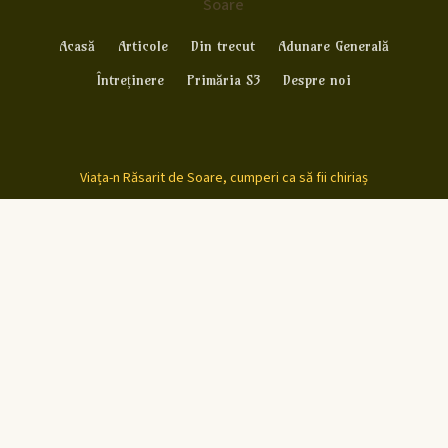
Soare
Acasă
Articole
Din trecut
Adunare Generală
Întreținere
Primăria S3
Despre noi
Viața-n Răsarit de Soare, cumperi ca să fii chiriaș