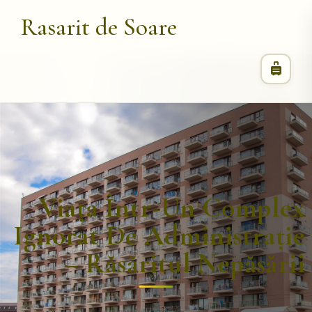
Rasarit de Soare
Viața Într-Un Complex
Ignorat De Administrație
– Răsăritul Nepăsării