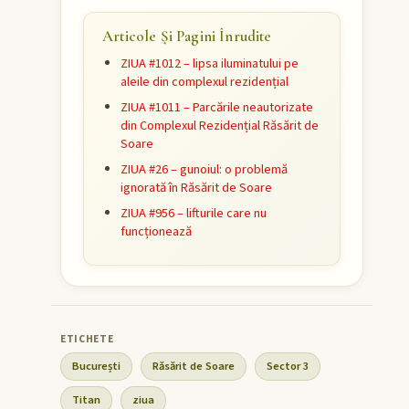
Articole Și Pagini Înrudite
ZIUA #1012 – lipsa iluminatului pe
aleile din complexul rezidențial
ZIUA #1011 – Parcările neautorizate
din Complexul Rezidențial Răsărit de
Soare
ZIUA #26 – gunoiul: o problemă
ignorată în Răsărit de Soare
ZIUA #956 – lifturile care nu
funcționează
București
Răsărit de Soare
Sector 3
Titan
ziua