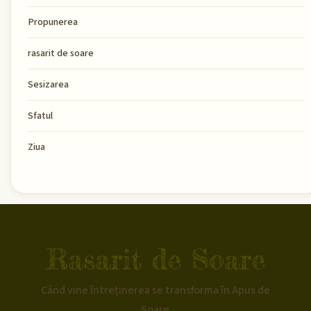
Propunerea
rasarit de soare
Sesizarea
Sfatul
Ziua
Rasarit de Soare
Când vine întreținerea se transforma în Apus de
Soare