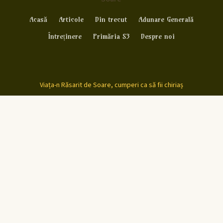
Acasă
Articole
Din trecut
Adunare Generală
Întreținere
Primăria S3
Despre noi
Viața-n Răsarit de Soare, cumperi ca să fii chiriaș