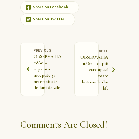
Share on Facebook
Share on Twitter
PREVIOUS
NEXT
OBSERVATIA
OBSERVATIA
#860 –
#862 – copiii
reparații
care apasă
începute și
toate
neterminate
butoanele din
de luni de zile
lift
Comments Are Closed!