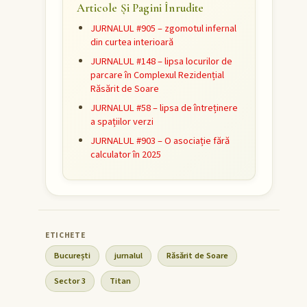
Articole Și Pagini Înrudite
JURNALUL #905 – zgomotul infernal
din curtea interioară
JURNALUL #148 – lipsa locurilor de
parcare în Complexul Rezidențial
Răsărit de Soare
JURNALUL #58 – lipsa de întreținere
a spațiilor verzi
JURNALUL #903 – O asociație fără
calculator în 2025
București
jurnalul
Răsărit de Soare
Sector 3
Titan