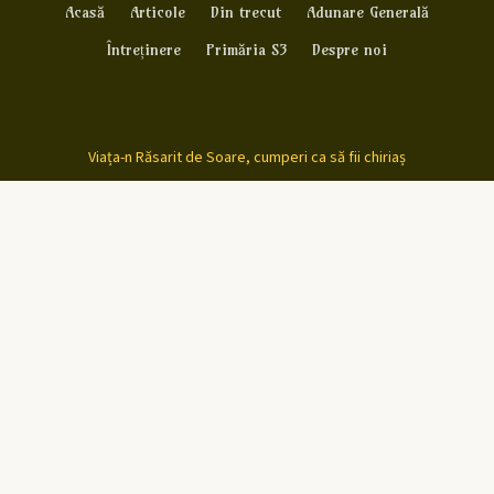
Acasă
Articole
Din trecut
Adunare Generală
Întreținere
Primăria S3
Despre noi
Viața-n Răsarit de Soare, cumperi ca să fii chiriaș