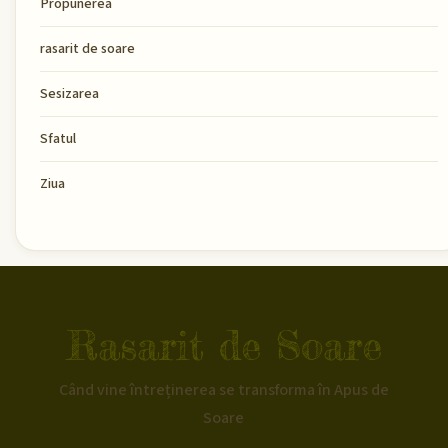
Propunerea
rasarit de soare
Sesizarea
Sfatul
Ziua
Rasarit de Soare
Când vine întreținerea se transforma în Apus de
Soare