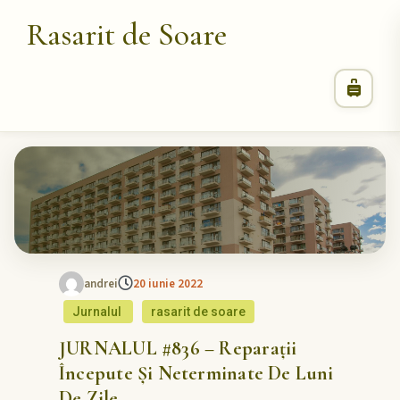
Rasarit de Soare
andrei
20 iunie 2022
Jurnalul
rasarit de soare
JURNALUL #836 – Reparații
Începute Și Neterminate De Luni
De Zile