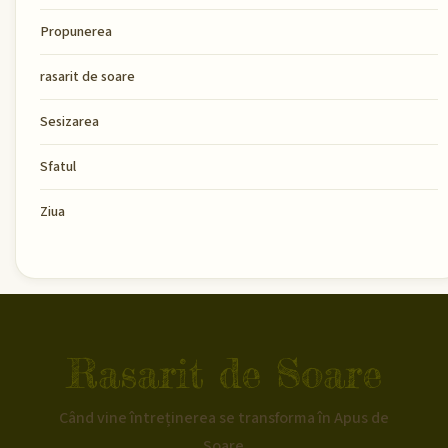
Propunerea
rasarit de soare
Sesizarea
Sfatul
Ziua
Rasarit de Soare
Când vine întreținerea se transforma în Apus de
Soare