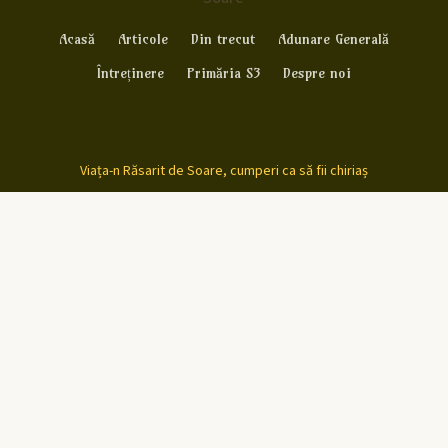
Acasă
Articole
Din trecut
Adunare Generală
Întreținere
Primăria S3
Despre noi
Viața-n Răsarit de Soare, cumperi ca să fii chiriaș