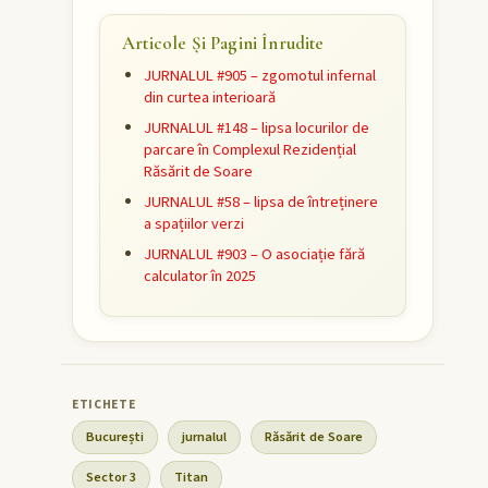
Articole Și Pagini Înrudite
JURNALUL #905 – zgomotul infernal
din curtea interioară
JURNALUL #148 – lipsa locurilor de
parcare în Complexul Rezidențial
Răsărit de Soare
JURNALUL #58 – lipsa de întreținere
a spațiilor verzi
JURNALUL #903 – O asociație fără
calculator în 2025
București
jurnalul
Răsărit de Soare
Sector 3
Titan