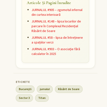
Articole Și Pagini Înrudite
JURNALUL #905 – zgomotul infernal
din curtea interioară
JURNALUL #148 – lipsa locurilor de
parcare în Complexul Rezidențial
Răsărit de Soare
JURNALUL #58 – lipsa de întreținere
a spațiilor verzi
JURNALUL #903 – O asociație fără
calculator în 2025
București
jurnalul
Răsărit de Soare
Sector 3
Titan