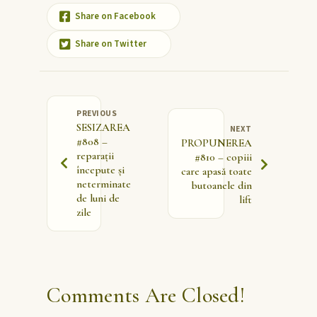
Share on Facebook
Share on Twitter
PREVIOUS
SESIZAREA
NEXT
#808 –
PROPUNEREA
reparații
#810 – copiii
începute și
care apasă toate
neterminate
butoanele din
de luni de
lift
zile
Comments Are Closed!