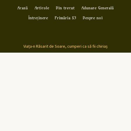
Acasă
Articole
Din trecut
Adunare Generală
Întreținere
Primăria S3
Despre noi
Viața-n Răsarit de Soare, cumperi ca să fii chiriaș