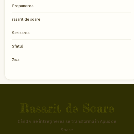
Propunerea
rasarit de soare
Sesizarea
Sfatul
Ziua
Rasarit de Soare
Când vine întreținerea se transforma în Apus de
Soare