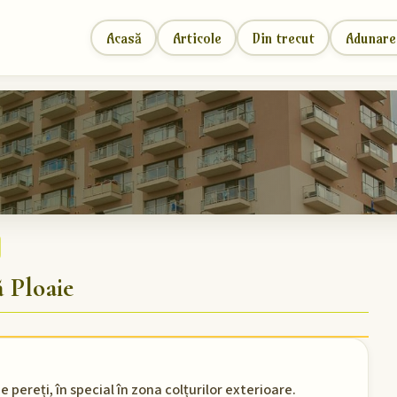
Acasă
Articole
Din trecut
Adunare
 Ploaie
 pereți, în special în zona colțurilor exterioare.