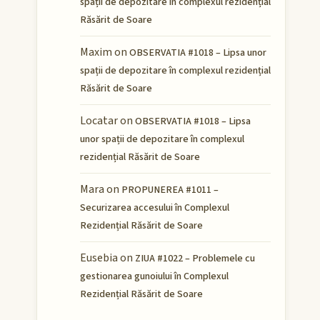
spații de depozitare în complexul rezidențial
Răsărit de Soare
Maxim
on
OBSERVATIA #1018 – Lipsa unor
spații de depozitare în complexul rezidențial
Răsărit de Soare
Locatar
on
OBSERVATIA #1018 – Lipsa
unor spații de depozitare în complexul
rezidențial Răsărit de Soare
Mara
on
PROPUNEREA #1011 –
Securizarea accesului în Complexul
Rezidențial Răsărit de Soare
Eusebia
on
ZIUA #1022 – Problemele cu
gestionarea gunoiului în Complexul
Rezidențial Răsărit de Soare