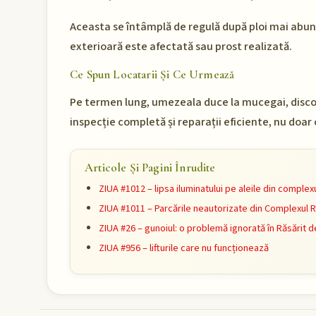
Aceasta se întâmplă de regulă după ploi mai abun
exterioară este afectată sau prost realizată.
Ce Spun Locatarii Și Ce Urmează
Pe termen lung, umezeala duce la mucegai, discon
inspecție completă și reparații eficiente, nu doar
Articole Și Pagini Înrudite
ZIUA #1012 – lipsa iluminatului pe aleile din complexu
ZIUA #1011 – Parcările neautorizate din Complexul R
ZIUA #26 – gunoiul: o problemă ignorată în Răsărit 
ZIUA #956 – lifturile care nu funcționează