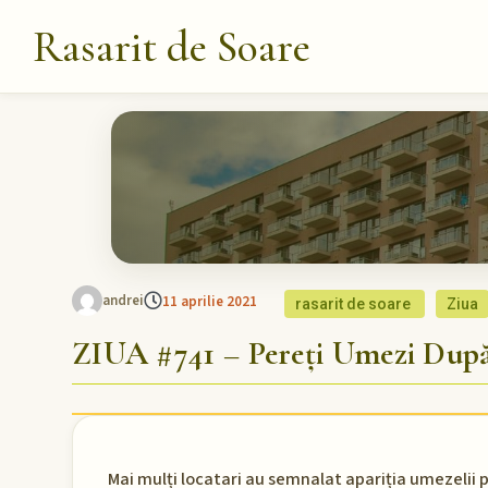
Rasarit de Soare
andrei
11 aprilie 2021
rasarit de soare
Ziua
ZIUA #741 – Pereți Umezi După
Mai mulți locatari au semnalat apariția umezelii pe