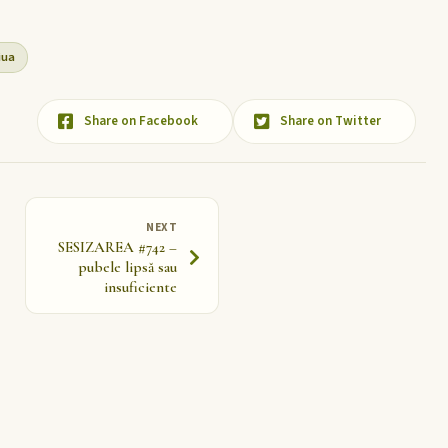
iua
Share on Facebook
Share on Twitter
NEXT
SESIZAREA #742 –
pubele lipsă sau
insuficiente