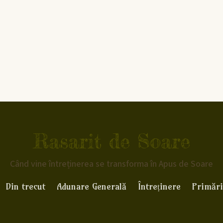
Rasarit de Soare
Când vine întreținerea se transforma în Apus de Soare
Din trecut
Adunare Generală
Întreținere
Primări