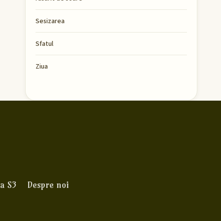
Sesizarea
Sfatul
Ziua
a S3
Despre noi