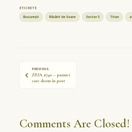
București
Răsărit de Soare
Sector 3
Titan
z
PREVIOUS
ZIUA #740 – paznici
care dorm în post
Comments Are Closed!