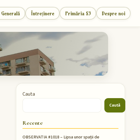
 Generală
Întreținere
Primăria S3
Despre noi
Cauta
Caută
Recente
OBSERVATIA #1018 – Lipsa unor spații de