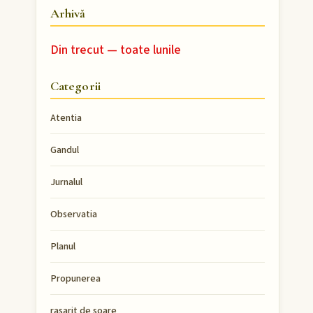
Arhivă
Din trecut — toate lunile
Categorii
Atentia
Gandul
Jurnalul
Observatia
Planul
Propunerea
rasarit de soare