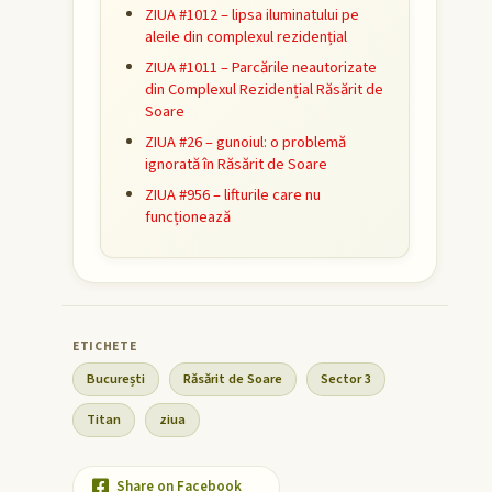
ZIUA #1012 – lipsa iluminatului pe
aleile din complexul rezidențial
ZIUA #1011 – Parcările neautorizate
din Complexul Rezidențial Răsărit de
Soare
ZIUA #26 – gunoiul: o problemă
ignorată în Răsărit de Soare
ZIUA #956 – lifturile care nu
funcționează
București
Răsărit de Soare
Sector 3
Titan
ziua
Share on Facebook