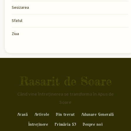
Sesizarea
Sfatul
Ziua
Rasarit de Soare
Când vine întreținerea se transforma în Apus de
Soare
Acasă
Articole
Din trecut
Adunare Generală
Întreținere
Primăria S3
Despre noi