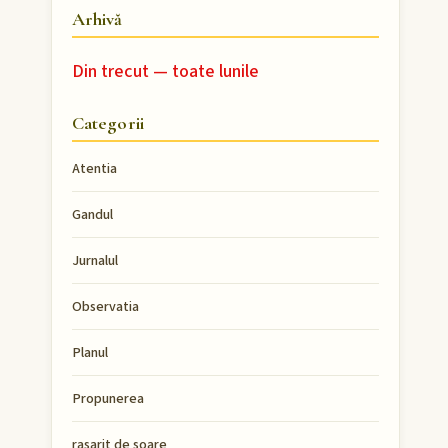
Arhivă
Din trecut — toate lunile
Categorii
Atentia
Gandul
Jurnalul
Observatia
Planul
Propunerea
rasarit de soare