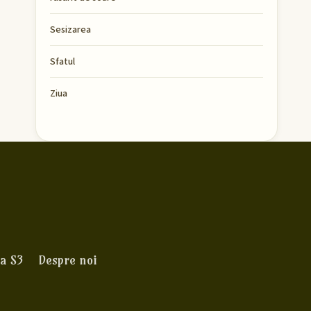
Sesizarea
Sfatul
Ziua
a S3
Despre noi