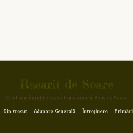
Rasarit de Soare
Când vine întreținerea se transforma în Apus de Soare
Din trecut
Adunare Generală
Întreținere
Primări