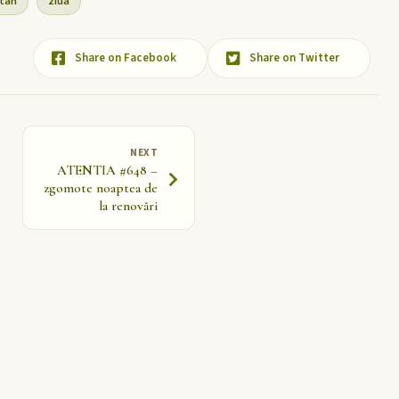
itan
ziua
Share on Facebook
Share on Twitter
NEXT
ATENTIA #648 –
zgomote noaptea de
la renovări