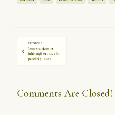
București
lifturi
Răsărit de Soare
Sector 3
T
PREVIOUS
Cum s-a ajuns la
infiltrații cronice în
parcări și boxe
Comments Are Closed!