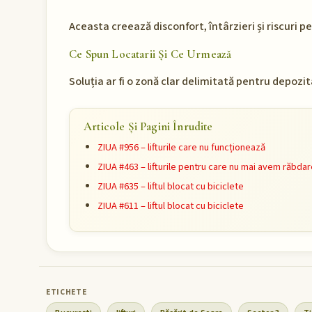
Aceasta creează disconfort, întârzieri și riscuri pen
Ce Spun Locatarii Și Ce Urmează
Soluția ar fi o zonă clar delimitată pentru depozita
Articole Și Pagini Înrudite
ZIUA #956 – lifturile care nu funcționează
ZIUA #463 – lifturile pentru care nu mai avem răbda
ZIUA #635 – liftul blocat cu biciclete
ZIUA #611 – liftul blocat cu biciclete