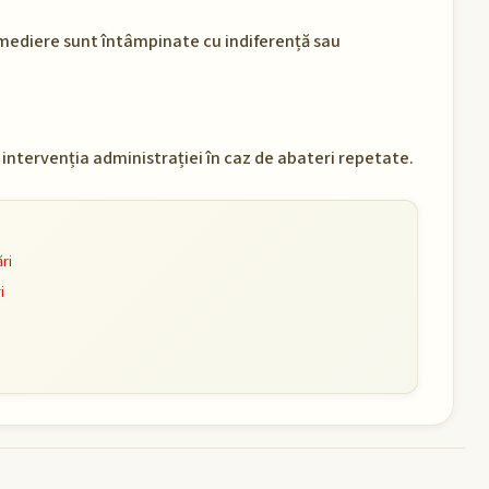
e mediere sunt întâmpinate cu indiferență sau
e intervenția administrației în caz de abateri repetate.
ri
i