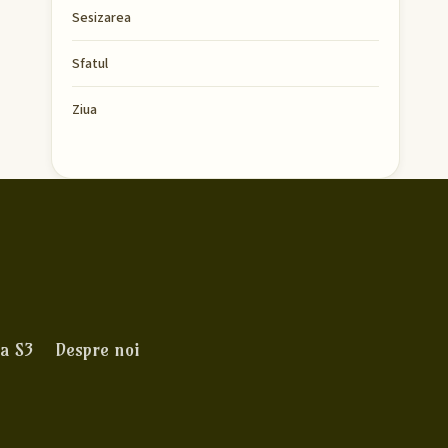
Sesizarea
Sfatul
Ziua
a S3
Despre noi