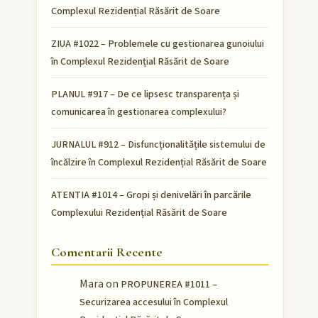
Complexul Rezidențial Răsărit de Soare
ZIUA #1022 – Problemele cu gestionarea gunoiului
în Complexul Rezidențial Răsărit de Soare
PLANUL #917 – De ce lipsesc transparența și
comunicarea în gestionarea complexului?
JURNALUL #912 – Disfuncționalitățile sistemului de
încălzire în Complexul Rezidențial Răsărit de Soare
ATENTIA #1014 – Gropi și denivelări în parcările
Complexului Rezidențial Răsărit de Soare
Comentarii Recente
Mara
on
PROPUNEREA #1011 –
Securizarea accesului în Complexul