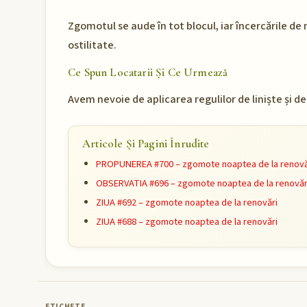
Zgomotul se aude în tot blocul, iar încercările d
ostilitate.
Ce Spun Locatarii Și Ce Urmează
Avem nevoie de aplicarea regulilor de liniște și d
Articole Și Pagini Înrudite
PROPUNEREA #700 – zgomote noaptea de la renovă
OBSERVATIA #696 – zgomote noaptea de la renovăr
ZIUA #692 – zgomote noaptea de la renovări
ZIUA #688 – zgomote noaptea de la renovări