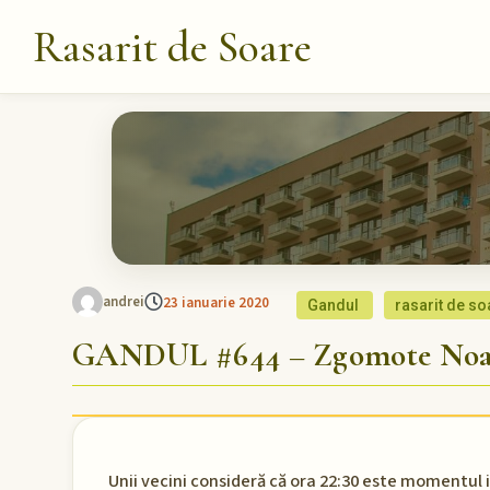
Rasarit de Soare
andrei
23 ianuarie 2020
Gandul
rasarit de so
GANDUL #644 – Zgomote Noap
Unii vecini consideră că ora 22:30 este momentul id