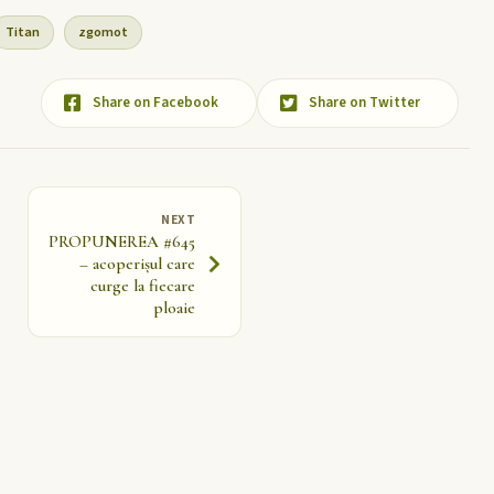
Titan
zgomot
Share on Facebook
Share on Twitter
NEXT
PROPUNEREA #645
– acoperișul care
curge la fiecare
ploaie