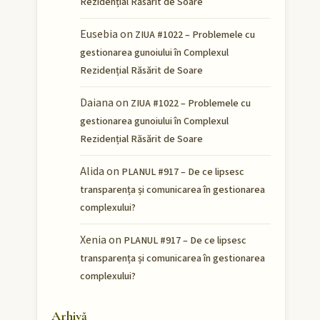
Rezidențial Răsărit de Soare
Eusebia
on
ZIUA #1022 – Problemele cu
gestionarea gunoiului în Complexul
Rezidențial Răsărit de Soare
Daiana
on
ZIUA #1022 – Problemele cu
gestionarea gunoiului în Complexul
Rezidențial Răsărit de Soare
Alida
on
PLANUL #917 – De ce lipsesc
transparența și comunicarea în gestionarea
complexului?
Xenia
on
PLANUL #917 – De ce lipsesc
transparența și comunicarea în gestionarea
complexului?
Arhivă