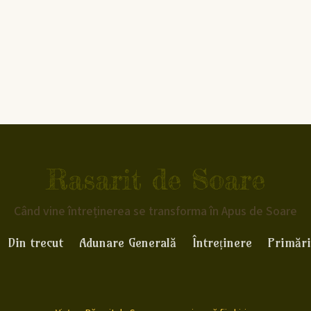
Rasarit de Soare
Când vine întreținerea se transforma în Apus de Soare
Din trecut
Adunare Generală
Întreținere
Primări