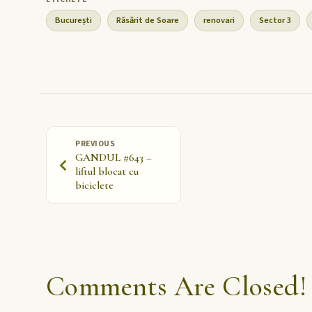
București
Răsărit de Soare
renovari
Sector 3
PREVIOUS
GANDUL #643 –
liftul blocat cu
biciclete
Comments Are Closed!