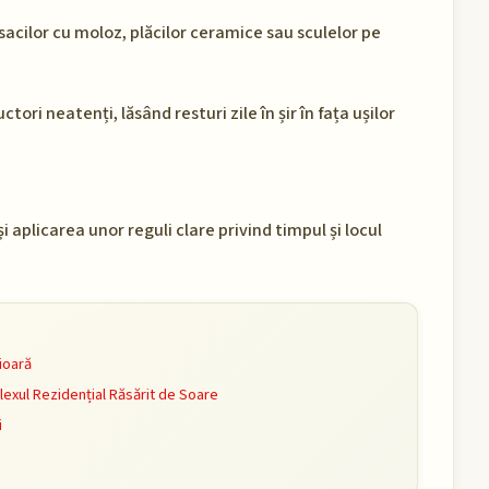
acilor cu moloz, plăcilor ceramice sau sculelor pe
tori neatenți, lăsând resturi zile în șir în fața ușilor
 aplicarea unor reguli clare privind timpul și locul
ioară
lexul Rezidențial Răsărit de Soare
i
5