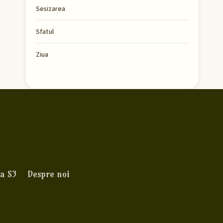
Sesizarea
Sfatul
Ziua
a S3
Despre noi