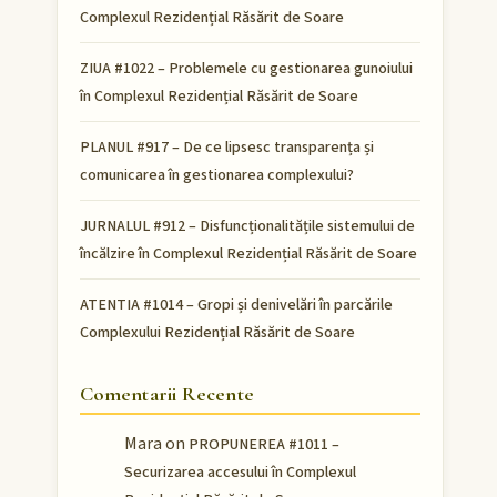
Complexul Rezidențial Răsărit de Soare
ZIUA #1022 – Problemele cu gestionarea gunoiului
în Complexul Rezidențial Răsărit de Soare
PLANUL #917 – De ce lipsesc transparența și
comunicarea în gestionarea complexului?
JURNALUL #912 – Disfuncționalitățile sistemului de
încălzire în Complexul Rezidențial Răsărit de Soare
ATENTIA #1014 – Gropi și denivelări în parcările
Complexului Rezidențial Răsărit de Soare
Comentarii Recente
Mara
on
PROPUNEREA #1011 –
Securizarea accesului în Complexul