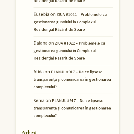
Rezidențial Răsărit de Soare
Eusebia
on
ZIUA #1022 – Problemele cu
gestionarea gunoiului în Complexul
Rezidențial Răsărit de Soare
Daiana
on
ZIUA #1022 – Problemele cu
gestionarea gunoiului în Complexul
Rezidențial Răsărit de Soare
Alida
on
PLANUL #917 – De ce lipsesc
transparența și comunicarea în gestionarea
complexului?
Xenia
on
PLANUL #917 – De ce lipsesc
transparența și comunicarea în gestionarea
complexului?
Arhivă