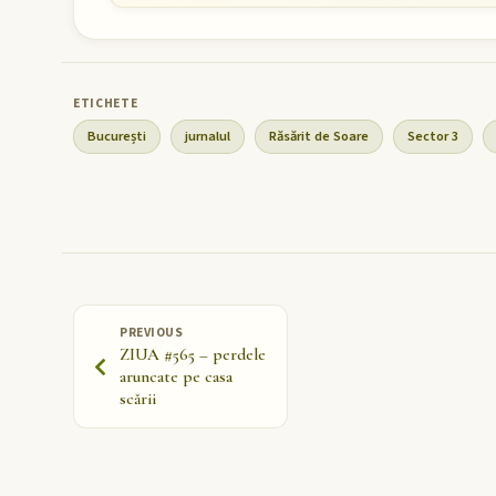
București
jurnalul
Răsărit de Soare
Sector 3
PREVIOUS
ZIUA #565 – perdele
aruncate pe casa
scării