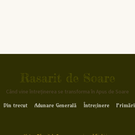
Rasarit de Soare
Când vine întreținerea se transforma în Apus de Soare
Din trecut
Adunare Generală
Întreținere
Primări