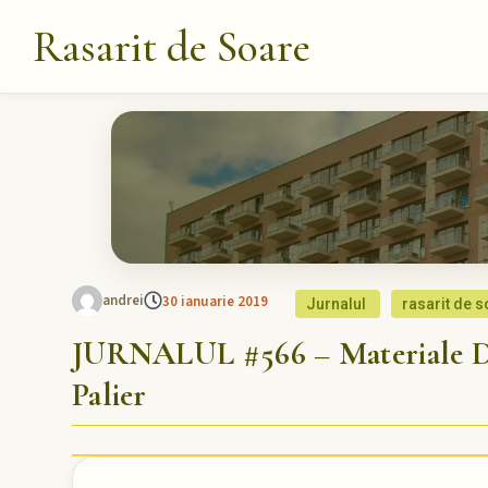
Rasarit de Soare
andrei
30 ianuarie 2019
Jurnalul
rasarit de 
JURNALUL #566 – Materiale De
Palier