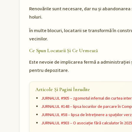
Renovările sunt necesare, dar nu și abandonarea s
holuri.
În multe blocuri, locatarii se transformă în construc
vecinilor.
Ce Spun Locatarii Și Ce Urmează
Este nevoie de implicarea fermă a administrației și
pentru depozitare.
Articole Și Pagini Înrudite
JURNALUL #905 – zgomotul infernal din curtea inter
JURNALUL #148 – lipsa locurilor de parcare în Comp
JURNALUL #58 – lipsa de întreținere a spațiilor verz
JURNALUL #903 – O asociație fără calculator în 202