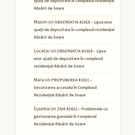
spații de depozitare în complexul rezidențial
Răsărit de Soare
Maxim
on
OBSERVATIA #1018 – Lipsa unor
spații de depozitare în complexul rezidențial
Răsărit de Soare
Locatar
on
OBSERVATIA #1018 – Lipsa
unor spații de depozitare în complexul
rezidențial Răsărit de Soare
Mara
on
PROPUNEREA #1011 –
Securizarea accesului în Complexul
Rezidențial Răsărit de Soare
Eusebia
on
ZIUA #1022 – Problemele cu
gestionarea gunoiului în Complexul
Rezidențial Răsărit de Soare