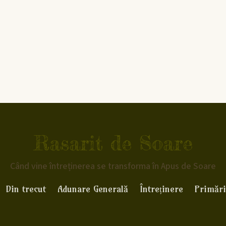
Rasarit de Soare
Când vine întreținerea se transforma în Apus de Soare
Din trecut
Adunare Generală
Întreținere
Primări