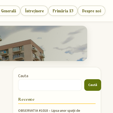
 Generală
Întreținere
Primăria S3
Despre noi
Cauta
Caută
Recente
OBSERVATIA #1018 – Lipsa unor spații de