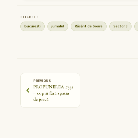
București
jurnalul
Răsărit de Soare
Sector 3
PREVIOUS
PROPUNEREA #552
– copiii fără spațiu
de joacă