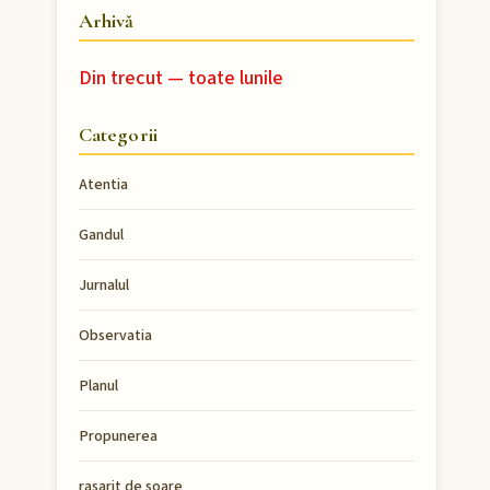
Arhivă
Din trecut — toate lunile
Categorii
Atentia
Gandul
Jurnalul
Observatia
Planul
Propunerea
rasarit de soare