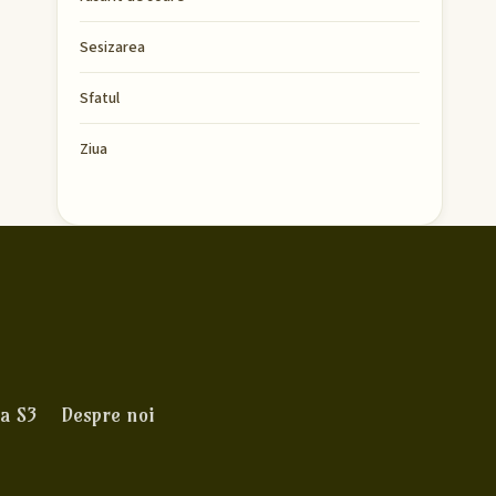
Sesizarea
Sfatul
Ziua
a S3
Despre noi