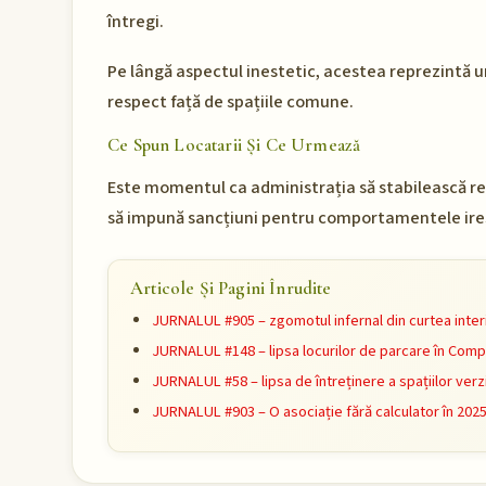
întregi.
Pe lângă aspectul inestetic, acestea reprezintă un
respect față de spațiile comune.
Ce Spun Locatarii Și Ce Urmează
Este momentul ca administrația să stabilească reg
să impună sancțiuni pentru comportamentele ire
Articole Și Pagini Înrudite
JURNALUL #905 – zgomotul infernal din curtea inter
JURNALUL #148 – lipsa locurilor de parcare în Comp
JURNALUL #58 – lipsa de întreținere a spațiilor verz
JURNALUL #903 – O asociație fără calculator în 202