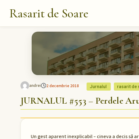
Rasarit de Soare
andrei
2 decembrie 2018
Jurnalul
rasarit de
JURNALUL #553 – Perdele Arun
Un gest aparent inexplicabil – cineva a decis să a