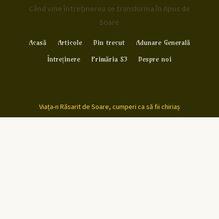
Când vine întreținerea se transforma în Apus de
Soare
Acasă
Articole
Din trecut
Adunare Generală
Întreținere
Primăria S3
Despre noi
Viața-n Răsarit de Soare, cumperi ca să fii chiriaș