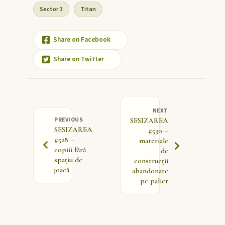
Sector 3
Titan
Share on Facebook
Share on Twitter
NEXT
PREVIOUS
SESIZAREA
SESIZAREA
#530 –
#528 –
materiale
copiii fără
de
spațiu de
construcții
joacă
abandonate
pe palier