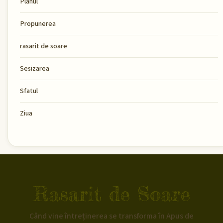
Planul
Propunerea
rasarit de soare
Sesizarea
Sfatul
Ziua
Rasarit de Soare
Când vine întreținerea se transforma în Apus de