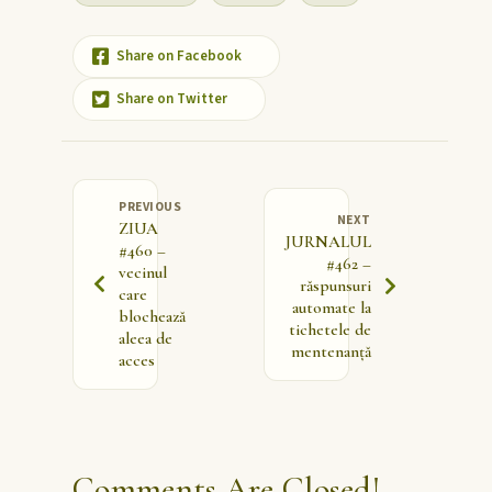
Share on Facebook
Share on Twitter
PREVIOUS
NEXT
ZIUA
JURNALUL
#460 –
#462 –
vecinul
răspunsuri
care
automate la
blochează
tichetele de
aleea de
mentenanță
acces
Comments Are Closed!