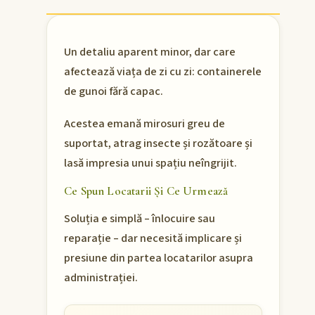
Un detaliu aparent minor, dar care
afectează viața de zi cu zi: containerele
de gunoi fără capac.
Acestea emană mirosuri greu de
suportat, atrag insecte și rozătoare și
lasă impresia unui spațiu neîngrijit.
Ce Spun Locatarii Și Ce Urmează
Soluția e simplă – înlocuire sau
reparație – dar necesită implicare și
presiune din partea locatarilor asupra
administrației.