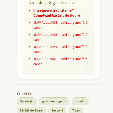
Articole Și Pagini Înrudite
Întreținere și curățenie în
Complexul Răsărit de Soare
JURNALUL #469 – cutii de gunoi fără
capac
JURNALUL #465 – cutii de gunoi fără
capac
JURNALUL #457 – cutii de gunoi fără
capac
JURNALUL #449 – cutii de gunoi fără
capac
București
gestionare gunoi
jurnalul
Răsărit de Soare
Sector 3
Titan