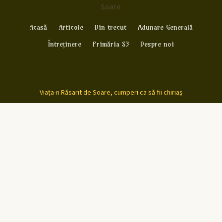
Soare
Acasă
Articole
Din trecut
Adunare Generală
Întreținere
Primăria S3
Despre noi
Viața-n Răsarit de Soare, cumperi ca să fii chiriaș