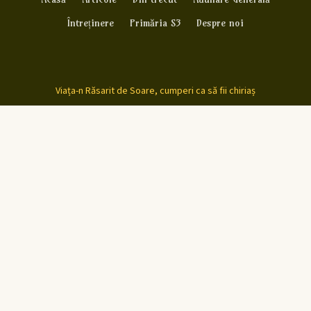
Întreținere
Primăria S3
Despre noi
Viața-n Răsarit de Soare, cumperi ca să fii chiriaș