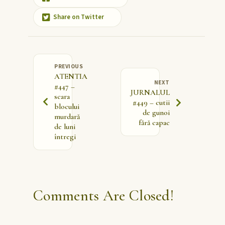
Share on Twitter
PREVIOUS
ATENTIA
NEXT
#447 –
JURNALUL
scara
#449 – cutii
blocului
de gunoi
murdară
fără capac
de luni
întregi
Comments Are Closed!