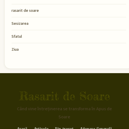
rasarit de soare
Sesizarea
Sfatul
Ziua
Rasarit de Soare
Când vine întreținerea se transforma în Apus de
Soare
Acasă
Articole
Din trecut
Adunare Generală