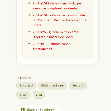
ZIUA #1012 – lipsa iluminatului pe
aleile din complexul rezidențial
ZIUA #1011 – Parcările neautorizate
din Complexul Rezidențial Răsărit de
Soare
ZIUA #26 – gunoiul: o problemă
ignorată în Răsărit de Soare
ZIUA #956 – lifturile care nu
funcționează
București
Răsărit de Soare
Sector 3
Titan
ziua
Share on Facebook