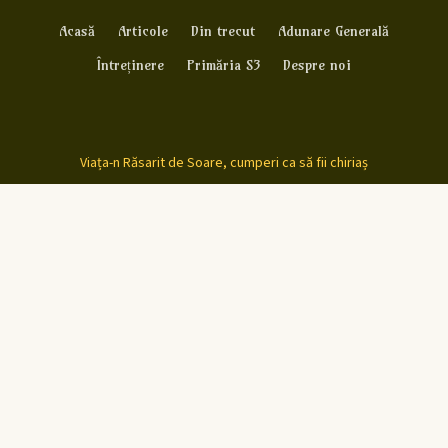
Acasă
Articole
Din trecut
Adunare Generală
Întreținere
Primăria S3
Despre noi
Viața-n Răsarit de Soare, cumperi ca să fii chiriaș