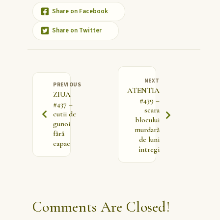
Share on Facebook
Share on Twitter
NEXT
PREVIOUS
ATENTIA
ZIUA
#439 –
#437 –
scara
cutii de
blocului
gunoi
murdară
fără
de luni
capac
întregi
Comments Are Closed!