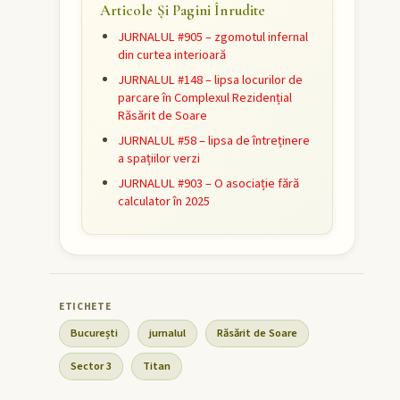
Articole Și Pagini Înrudite
JURNALUL #905 – zgomotul infernal
din curtea interioară
JURNALUL #148 – lipsa locurilor de
parcare în Complexul Rezidențial
Răsărit de Soare
JURNALUL #58 – lipsa de întreținere
a spațiilor verzi
JURNALUL #903 – O asociație fără
calculator în 2025
București
jurnalul
Răsărit de Soare
Sector 3
Titan