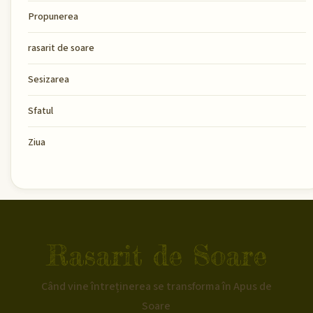
Propunerea
rasarit de soare
Sesizarea
Sfatul
Ziua
Rasarit de Soare
Când vine întreținerea se transforma în Apus de
Soare