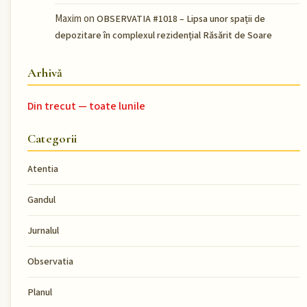
Maxim
on
OBSERVATIA #1018 – Lipsa unor spații de
depozitare în complexul rezidențial Răsărit de Soare
Arhivă
Din trecut — toate lunile
Categorii
Atentia
Gandul
Jurnalul
Observatia
Planul