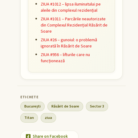
ZIUA #1012 – lipsa iluminatului pe
aleile din complexul rezidențial
ZIUA #1011 – Parcările neautorizate
din Complexul Rezidențial Răsărit de
Soare
ZIUA #26 – gunoiul: o problemă
ignorată în Răsărit de Soare
ZIUA #956 – lifturile care nu
funcționează
București
Răsărit de Soare
Sector 3
Titan
ziua
Share on Facebook