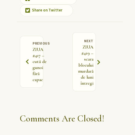
Share on Twitter
NEXT
PREVIOUS
ZIUA
ZIUA
#419 –
#417 –
scara
cutii de
blocului
gunoi
murdară
fără
de luni
capac
întregi
Comments Are Closed!