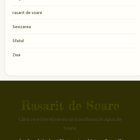
rasarit de soare
Sesizarea
Sfatul
Ziua
Rasarit de Soare
Când vine întreținerea se transforma în Apus de
Soare