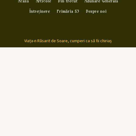
Acasă
Articole
Din trecut
Adunare Generală
Întreținere
Primăria S3
Despre noi
Viața-n Răsarit de Soare, cumperi ca să fii chiriaș