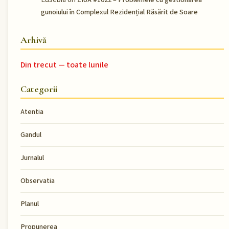
ZIUA #1022 – Problemele cu gestionarea
gunoiului în Complexul Rezidențial Răsărit de Soare
Arhivă
Din trecut — toate lunile
Categorii
Atentia
Gandul
Jurnalul
Observatia
Planul
Propunerea