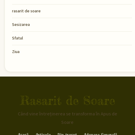
rasarit de soare
Sesizarea
Sfatul
Ziua
Rasarit de Soare
Când vine întreținerea se transforma în Apus de
Soare
Acasă
Articole
Din trecut
Adunare Generală