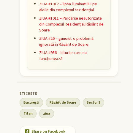
ZIUA #1012 – lipsa iluminatului pe
aleile din complexul rezidențial
ZIUA #1011 – Parcările neautorizate
din Complexul Rezidențial Răsărit de
Soare
ZIUA #26 – gunoiul: o problemă
ignorată în Răsărit de Soare
ZIUA #956 – lifturile care nu
funcționează
București
Răsărit de Soare
Sector 3
Titan
ziua
Share on Facebook