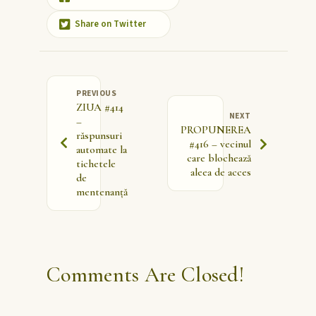
Share on Twitter
PREVIOUS
ZIUA #414
NEXT
–
PROPUNEREA
răspunsuri
#416 – vecinul
automate la
care blochează
tichetele
aleea de acces
de
mentenanță
Comments Are Closed!