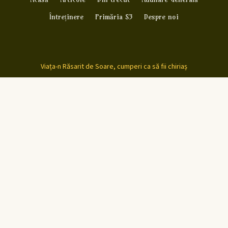
Întreținere
Primăria S3
Despre noi
Viața-n Răsarit de Soare, cumperi ca să fii chiriaș