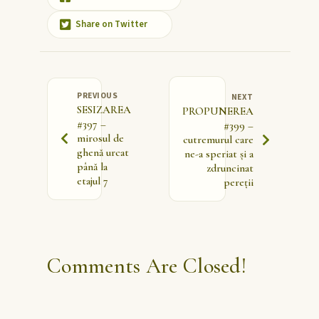
Share on Twitter
PREVIOUS
NEXT
SESIZAREA
PROPUNEREA
#397 –
#399 –
mirosul de
cutremurul care
ghenă urcat
ne-a speriat și a
până la
zdruncinat
etajul 7
pereții
Comments Are Closed!