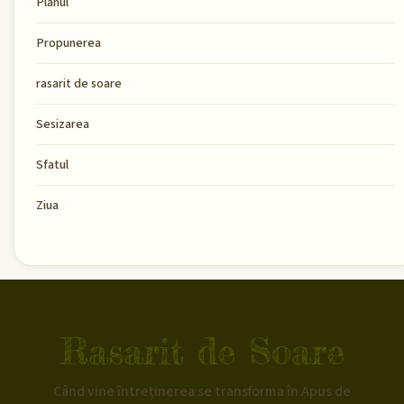
Planul
Propunerea
rasarit de soare
Sesizarea
Sfatul
Ziua
Rasarit de Soare
Când vine întreținerea se transforma în Apus de