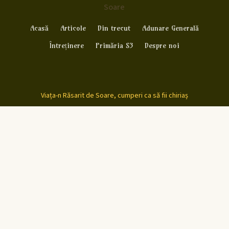
Soare
Acasă
Articole
Din trecut
Adunare Generală
Întreținere
Primăria S3
Despre noi
Viața-n Răsarit de Soare, cumperi ca să fii chiriaș