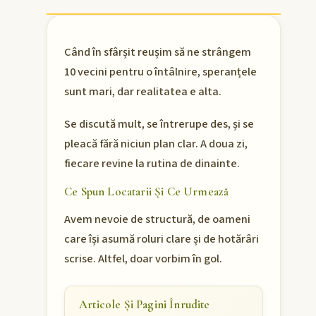
Când în sfârșit reușim să ne strângem
10 vecini pentru o întâlnire, speranțele
sunt mari, dar realitatea e alta.
Se discută mult, se întrerupe des, și se
pleacă fără niciun plan clar. A doua zi,
fiecare revine la rutina de dinainte.
Ce Spun Locatarii Și Ce Urmează
Avem nevoie de structură, de oameni
care își asumă roluri clare și de hotărâri
scrise. Altfel, doar vorbim în gol.
Articole Și Pagini Înrudite