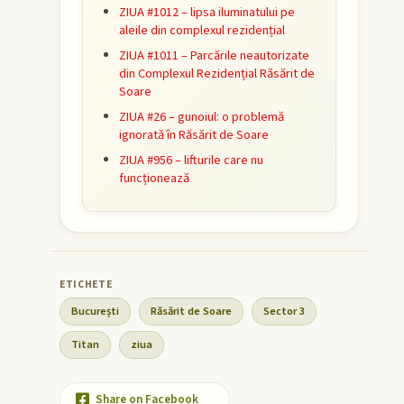
ZIUA #1012 – lipsa iluminatului pe
aleile din complexul rezidențial
ZIUA #1011 – Parcările neautorizate
din Complexul Rezidențial Răsărit de
Soare
ZIUA #26 – gunoiul: o problemă
ignorată în Răsărit de Soare
ZIUA #956 – lifturile care nu
funcționează
București
Răsărit de Soare
Sector 3
Titan
ziua
Share on Facebook