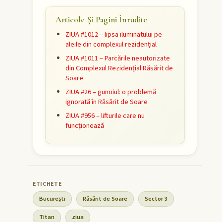
Articole Și Pagini Înrudite
ZIUA #1012 – lipsa iluminatului pe
aleile din complexul rezidențial
ZIUA #1011 – Parcările neautorizate
din Complexul Rezidențial Răsărit de
Soare
ZIUA #26 – gunoiul: o problemă
ignorată în Răsărit de Soare
ZIUA #956 – lifturile care nu
funcționează
București
Răsărit de Soare
Sector 3
Titan
ziua