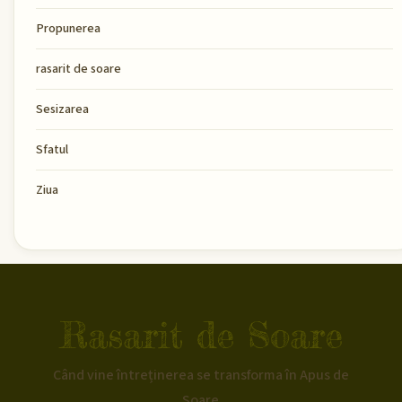
Propunerea
rasarit de soare
Sesizarea
Sfatul
Ziua
Rasarit de Soare
Când vine întreținerea se transforma în Apus de
Soare