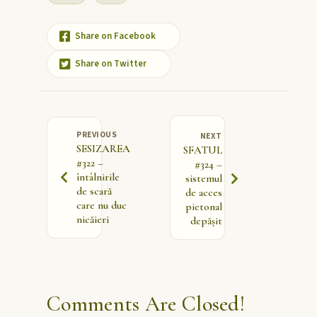
Share on Facebook
Share on Twitter
PREVIOUS
NEXT
SESIZAREA
SFATUL
#322 –
#324 –
întâlnirile
sistemul
de scară
de acces
care nu duc
pietonal
nicăieri
depășit
Comments Are Closed!