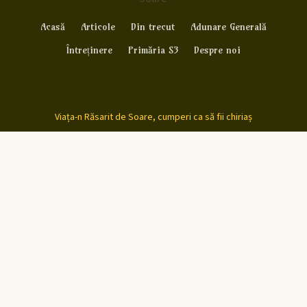
Acasă
Articole
Din trecut
Adunare Generală
Întreținere
Primăria S3
Despre noi
Viața-n Răsarit de Soare, cumperi ca să fii chiriaș