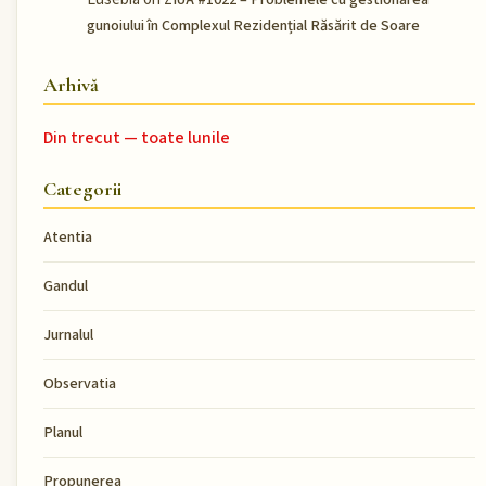
ZIUA #1022 – Problemele cu gestionarea
gunoiului în Complexul Rezidențial Răsărit de Soare
Arhivă
Din trecut — toate lunile
Categorii
Atentia
Gandul
Jurnalul
Observatia
Planul
Propunerea