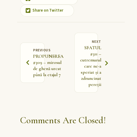
Share on Twitter
NEXT
SFATUL
PREVIOUS
#311 –
PROPUNEREA
cutremurul
#309 – mirosul
care ne-a
de ghenă urcat
speriat și a
până la etajul 7
zdruncinat
pereții
Comments Are Closed!