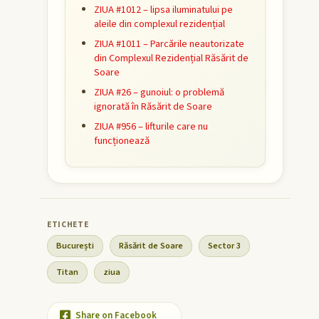
ZIUA #1012 – lipsa iluminatului pe
aleile din complexul rezidențial
ZIUA #1011 – Parcările neautorizate
din Complexul Rezidențial Răsărit de
Soare
ZIUA #26 – gunoiul: o problemă
ignorată în Răsărit de Soare
ZIUA #956 – lifturile care nu
funcționează
București
Răsărit de Soare
Sector 3
Titan
ziua
Share on Facebook