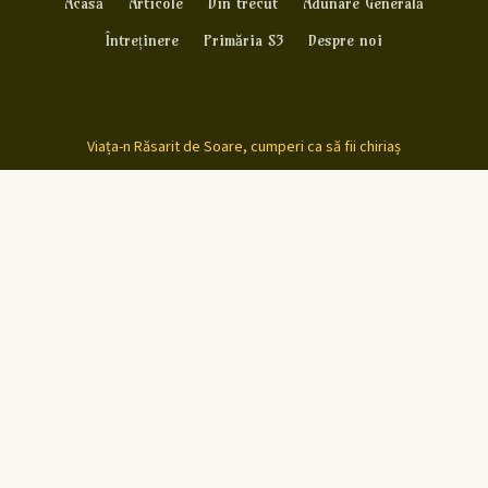
Acasă
Articole
Din trecut
Adunare Generală
Întreținere
Primăria S3
Despre noi
Viața-n Răsarit de Soare, cumperi ca să fii chiriaș