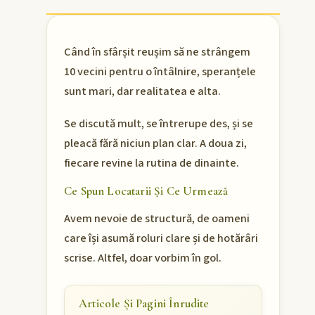
Când în sfârșit reușim să ne strângem
10 vecini pentru o întâlnire, speranțele
sunt mari, dar realitatea e alta.
Se discută mult, se întrerupe des, și se
pleacă fără niciun plan clar. A doua zi,
fiecare revine la rutina de dinainte.
Ce Spun Locatarii Și Ce Urmează
Avem nevoie de structură, de oameni
care își asumă roluri clare și de hotărâri
scrise. Altfel, doar vorbim în gol.
Articole Și Pagini Înrudite