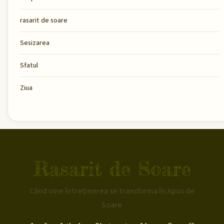
rasarit de soare
Sesizarea
Sfatul
Ziua
Rasarit de Soare
Când vine întreținerea se transforma în Apus de
Soare