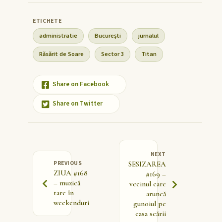
administratie
București
jurnalul
Răsărit de Soare
Sector 3
Titan
Share on Facebook
Share on Twitter
NEXT
PREVIOUS
SESIZAREA
ZIUA #168
#169 –
– muzică
vecinul care
tare în
aruncă
weekenduri
gunoiul pe
casa scării