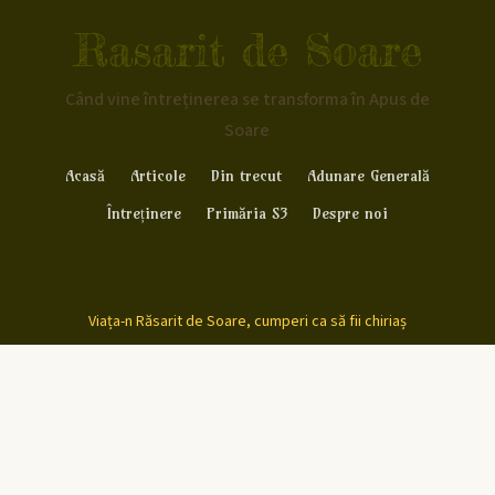
Rasarit de Soare
Când vine întreținerea se transforma în Apus de
Soare
Acasă
Articole
Din trecut
Adunare Generală
Întreținere
Primăria S3
Despre noi
Viața-n Răsarit de Soare, cumperi ca să fii chiriaș