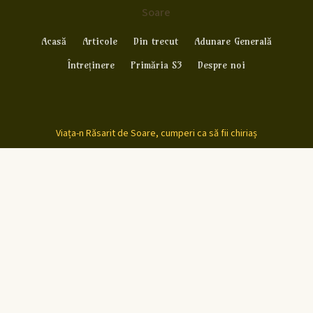
Soare
Acasă
Articole
Din trecut
Adunare Generală
Întreținere
Primăria S3
Despre noi
Viața-n Răsarit de Soare, cumperi ca să fii chiriaș