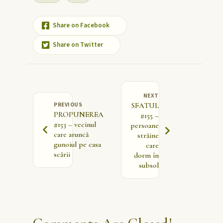
Share on Facebook
Share on Twitter
NEXT
PREVIOUS
SFATUL
PROPUNEREA
#155 –
#153 – vecinul
persoane
care aruncă
străine
gunoiul pe casa
care
scării
dorm în
subsol