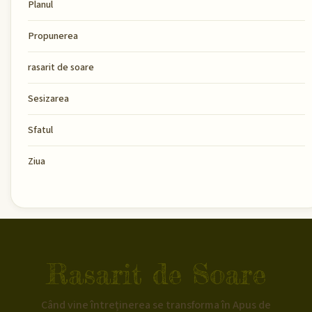
Planul
Propunerea
rasarit de soare
Sesizarea
Sfatul
Ziua
Rasarit de Soare
Când vine întreținerea se transforma în Apus de