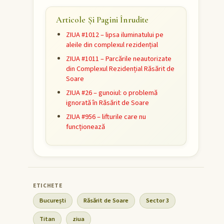
Articole Și Pagini Înrudite
ZIUA #1012 – lipsa iluminatului pe
aleile din complexul rezidențial
ZIUA #1011 – Parcările neautorizate
din Complexul Rezidențial Răsărit de
Soare
ZIUA #26 – gunoiul: o problemă
ignorată în Răsărit de Soare
ZIUA #956 – lifturile care nu
funcționează
București
Răsărit de Soare
Sector 3
Titan
ziua