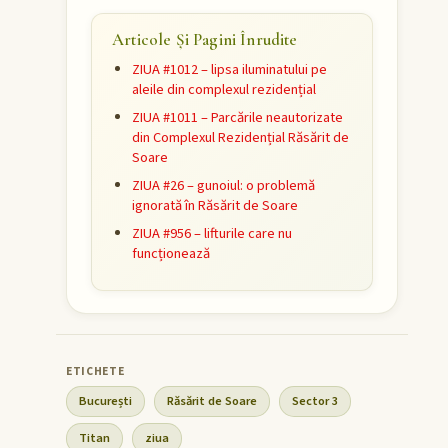
Articole Și Pagini Înrudite
ZIUA #1012 – lipsa iluminatului pe
aleile din complexul rezidențial
ZIUA #1011 – Parcările neautorizate
din Complexul Rezidențial Răsărit de
Soare
ZIUA #26 – gunoiul: o problemă
ignorată în Răsărit de Soare
ZIUA #956 – lifturile care nu
funcționează
București
Răsărit de Soare
Sector 3
Titan
ziua