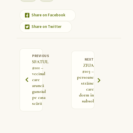
Share on Facebook
Share on Twitter
PREVIOUS
NEXT
SFATUL
ZIUA
#101 –
#103 –
vecinul
persoane
care
străine
aruncă
care
gunoiul
dorm în
pe casa
subsol
scării