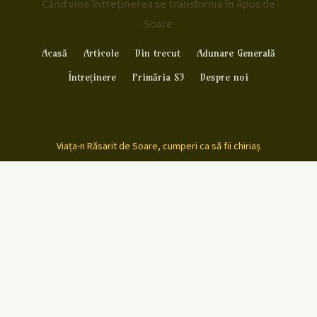
Când vine întreținerea se transforma în Apus de
Soare
Acasă
Articole
Din trecut
Adunare Generală
Întreținere
Primăria S3
Despre noi
Viața-n Răsarit de Soare, cumperi ca să fii chiriaș