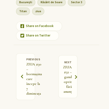
București
Răsărit de Soare
Sector 3
Titan
ziua
Share on Facebook
Share on Twitter
PREVIOUS
NEXT
ZIUA #30
ZIUA
–
#32 –
bormașina
gazul
care
oprit
începe la
fără
7
anunț
dimineața