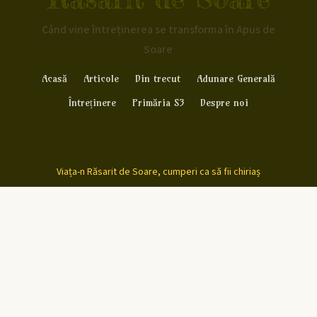
Când vine întreținerea se transforma în Apus de
Soare
Acasă
Articole
Din trecut
Adunare Generală
Întreținere
Primăria S3
Despre noi
Viața-n Răsarit de Soare, cumperi ca să fii chiriaș